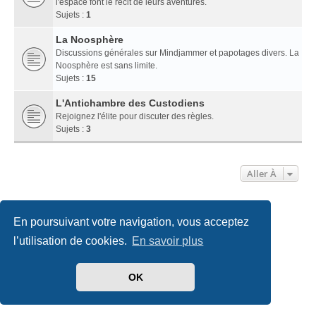
l'espace font le récit de leurs aventures.
Sujets :
1
La Noosphère
Discussions générales sur Mindjammer et papotages divers. La
Noosphère est sans limite.
Sujets :
15
L'Antichambre des Custodiens
Rejoignez l'élite pour discuter des règles.
Sujets :
3
Aller À
Accueil
Index du forum
Nous contacter
En poursuivant votre navigation, vous acceptez
l’utilisation de cookies.
En savoir plus
Développé par
phpBB
® Forum Software © phpBB Limited
Traduit par
phpBB-fr.com
Style
we_universal
created by INVENTEA & v12mike
OK
Confidentialité
|
Conditions