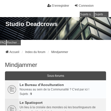
S’enregistrer
Connexion
Sujets sans réponse
Sujets actifs
Studio Deadcrows
FAQ
Rechercher
Accueil
Index du forum
Mindjammer
Mindjammer
Sous-forums
Le Bureau d'Acculturation
Nouveau au sein de la Communalité ? C'est par ici !
Sujets :
9
Le Spatioport
Un lieu à la croisée des mondes où les bourlingueurs de