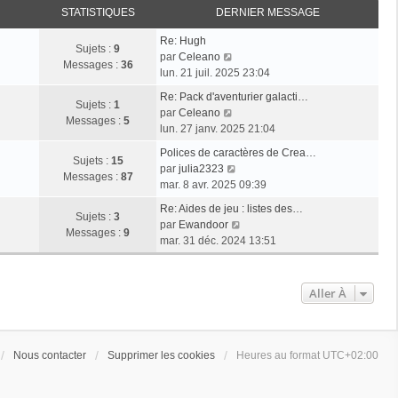
STATISTIQUES
DERNIER MESSAGE
Re: Hugh
Sujets :
9
V
par
Celeano
Messages :
36
o
lun. 21 juil. 2025 23:04
i
Re: Pack d'aventurier galacti…
r
Sujets :
1
V
par
Celeano
l
Messages :
5
o
lun. 27 janv. 2025 21:04
e
i
d
Polices de caractères de Crea…
r
Sujets :
15
e
V
par
julia2323
l
Messages :
87
r
o
mar. 8 avr. 2025 09:39
e
n
i
d
Re: Aides de jeu : listes des…
i
r
Sujets :
3
e
V
par
Ewandoor
e
l
Messages :
9
r
o
mar. 31 déc. 2024 13:51
r
e
n
i
m
d
i
r
e
e
e
l
Aller À
s
r
r
e
s
n
m
d
a
i
e
e
g
e
s
r
Nous contacter
Supprimer les cookies
Heures au format
UTC+02:00
e
r
s
n
m
a
i
e