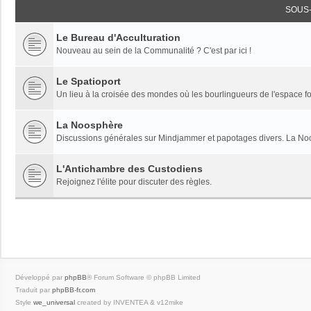
SOUS
Le Bureau d'Acculturation
Nouveau au sein de la Communalité ? C'est par ici !
Le Spatioport
Un lieu à la croisée des mondes où les bourlingueurs de l'espace fon
La Noosphère
Discussions générales sur Mindjammer et papotages divers. La Noo
L'Antichambre des Custodiens
Rejoignez l'élite pour discuter des règles.
Développé par
phpBB
® Forum Software © phpBB Limited
Traduit par
phpBB-fr.com
Style
we_universal
created by INVENTEA & v12mike