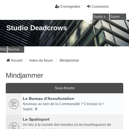
S’enregistrer
Connexion
Sujets sans réponse
Sujets actifs
Studio Deadcrows
FAQ
Rechercher
Accueil
Index du forum
Mindjammer
Mindjammer
Sous-forums
Le Bureau d'Acculturation
Nouveau au sein de la Communalité ? C'est par ici !
Sujets :
9
Le Spatioport
Un lieu à la croisée des mondes où les bourlingueurs de