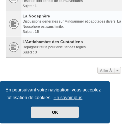
l'espace font le récit de leurs aventures.
Sujets :
1
La Noosphère
Discussions générales sur Mindjammer et papotages divers. La
Noosphère est sans limite.
Sujets :
15
L'Antichambre des Custodiens
Rejoignez l'élite pour discuter des règles.
Sujets :
3
Aller À
Accueil
Index du forum
Nous contacter
En poursuivant votre navigation, vous acceptez
l’utilisation de cookies.
En savoir plus
Développé par
phpBB
® Forum Software © phpBB Limited
Traduit par
phpBB-fr.com
Style
we_universal
created by INVENTEA & v12mike
OK
Confidentialité
|
Conditions