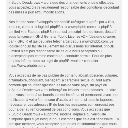
« Studio Deadcrows » alors que des changements ont été effectués,
vous acceptez d’être légalement responsable des conditions découlant
des mises à jour et/ou modifications.
Nos forums sont développés par phpBB (désigné ci-après par « ils »,
« eux », « leur », « logiciel phpBB », « www.phpbb.com », « phpBB
Limited », « Équipes phpBB ») qui est un script libre de forum, déclaré
sous la licence «
GNU General Public License v2
» (désigné ci-après
par « GPL ») et qui peut être téléchargé depuis
www.phpbb.com
. Le
logiciel phpBB facilite seulement les discussions sur Internet. phpBB
Limited n’est pas responsable de ce que nous acceptons ou
n’acceptons pas comme contenu ou conduite permis. Pour de plus
amples informations au sujet de phpBB, veuillez consulter :
https://www.phpbb.com/
.
Vous acceptez de ne pas publier de contenu abusif, obscène, vulgaire,
diffamatoire, choquant, menaçant, à caractère sexuel ou tout autre
contenu qui peut transgresser les lois de votre pays, du pays où
« Studio Deadcrows » est hébergé ou les lois internationales. Le faire
peut vous mener à un bannissement immédiat et permanent, avec une
notification à votre fournisseur d’accès à Internet si nous le jugeons
nécessaire. Les adresses IP de tous les messages sont enregistrées
pour aider au renforcement de ces conditions. Vous acceptez que
« Studio Deadcrows » supprime, modifie, déplace ou verrouille
n’importe quel sujet lorsque nous estimons que cela est nécessaire. En
tant que membre, vous acceptez que toutes les informations que vous