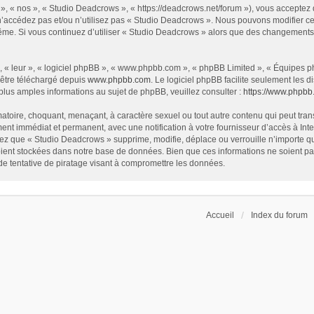
», « nos », « Studio Deadcrows », « https://deadcrows.net/forum »), vous acceptez
 n’accédez pas et/ou n’utilisez pas « Studio Deadcrows ». Nous pouvons modifier ce
s-même. Si vous continuez d’utiliser « Studio Deadcrows » alors que des changement
 « leur », « logiciel phpBB », « www.phpbb.com », « phpBB Limited », « Équipes php
 être téléchargé depuis
www.phpbb.com
. Le logiciel phpBB facilite seulement les
us amples informations au sujet de phpBB, veuillez consulter :
https://www.phpbb
atoire, choquant, menaçant, à caractère sexuel ou tout autre contenu qui peut tran
ent immédiat et permanent, avec une notification à votre fournisseur d’accès à In
ez que « Studio Deadcrows » supprime, modifie, déplace ou verrouille n’importe qu
ent stockées dans notre base de données. Bien que ces informations ne soient pas 
 tentative de piratage visant à compromettre les données.
Accueil
Index du forum