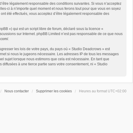
 d’être légalement responsable des conditions suivantes. Si vous n’acceptez
lles-ci à n’importe quel moment et nous ferons tout pour que vous en soyez
s ont été effectués, vous acceptez d’être légalement responsable des
BB ») qui est un script libre de forum, déclaré sous la licence «
 discussions sur Internet. phpBB Limited n’est pas responsable de ce que nous
.com/
.
sgresser les lois de votre pays, du pays où « Studio Deadcrows » est
ternet si nous le jugeons nécessaire. Les adresses IP de tous les messages
el sujet lorsque nous estimons que cela est nécessaire. En tant que
diffusées à une tierce partie sans votre consentement, ni « Studio
Nous contacter
Supprimer les cookies
Heures au format
UTC+02:00