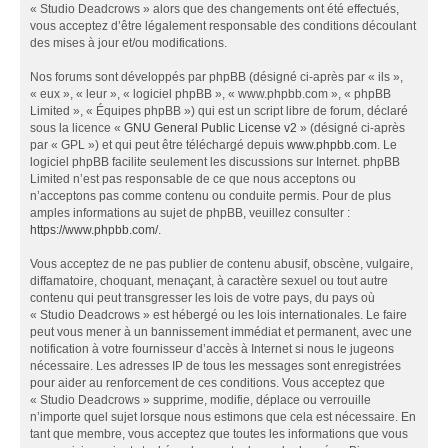
« Studio Deadcrows » alors que des changements ont été effectués,
vous acceptez d’être légalement responsable des conditions découlant
des mises à jour et/ou modifications.
Nos forums sont développés par phpBB (désigné ci-après par « ils »,
« eux », « leur », « logiciel phpBB », « www.phpbb.com », « phpBB
Limited », « Équipes phpBB ») qui est un script libre de forum, déclaré
sous la licence «
GNU General Public License v2
» (désigné ci-après
par « GPL ») et qui peut être téléchargé depuis
www.phpbb.com
. Le
logiciel phpBB facilite seulement les discussions sur Internet. phpBB
Limited n’est pas responsable de ce que nous acceptons ou
n’acceptons pas comme contenu ou conduite permis. Pour de plus
amples informations au sujet de phpBB, veuillez consulter :
https://www.phpbb.com/
.
Vous acceptez de ne pas publier de contenu abusif, obscène, vulgaire,
diffamatoire, choquant, menaçant, à caractère sexuel ou tout autre
contenu qui peut transgresser les lois de votre pays, du pays où
« Studio Deadcrows » est hébergé ou les lois internationales. Le faire
peut vous mener à un bannissement immédiat et permanent, avec une
notification à votre fournisseur d’accès à Internet si nous le jugeons
nécessaire. Les adresses IP de tous les messages sont enregistrées
pour aider au renforcement de ces conditions. Vous acceptez que
« Studio Deadcrows » supprime, modifie, déplace ou verrouille
n’importe quel sujet lorsque nous estimons que cela est nécessaire. En
tant que membre, vous acceptez que toutes les informations que vous