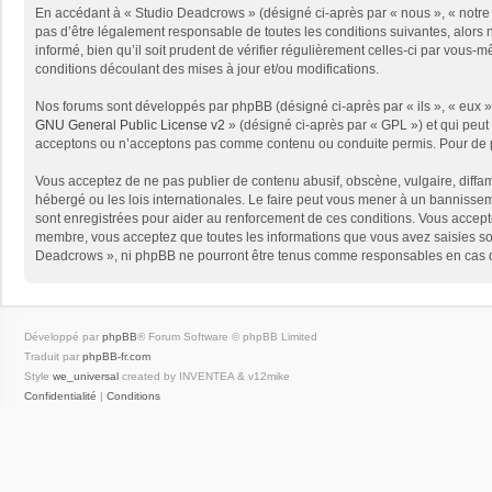
En accédant à « Studio Deadcrows » (désigné ci-après par « nous », « notre 
pas d’être légalement responsable de toutes les conditions suivantes, alors
informé, bien qu’il soit prudent de vérifier régulièrement celles-ci par vou
conditions découlant des mises à jour et/ou modifications.
Nos forums sont développés par phpBB (désigné ci-après par « ils », « eux »,
GNU General Public License v2
» (désigné ci-après par « GPL ») et qui peut
acceptons ou n’acceptons pas comme contenu ou conduite permis. Pour de pl
Vous acceptez de ne pas publier de contenu abusif, obscène, vulgaire, diffam
hébergé ou les lois internationales. Le faire peut vous mener à un bannissem
sont enregistrées pour aider au renforcement de ces conditions. Vous accept
membre, vous acceptez que toutes les informations que vous avez saisies soi
Deadcrows », ni phpBB ne pourront être tenus comme responsables en cas de
Développé par
phpBB
® Forum Software © phpBB Limited
Traduit par
phpBB-fr.com
Style
we_universal
created by INVENTEA & v12mike
Confidentialité
|
Conditions