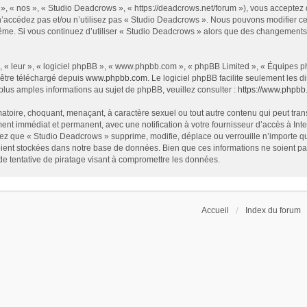
», « nos », « Studio Deadcrows », « https://deadcrows.net/forum »), vous acceptez
 n’accédez pas et/ou n’utilisez pas « Studio Deadcrows ». Nous pouvons modifier ce
s-même. Si vous continuez d’utiliser « Studio Deadcrows » alors que des changement
 « leur », « logiciel phpBB », « www.phpbb.com », « phpBB Limited », « Équipes php
 être téléchargé depuis
www.phpbb.com
. Le logiciel phpBB facilite seulement les
us amples informations au sujet de phpBB, veuillez consulter :
https://www.phpbb
atoire, choquant, menaçant, à caractère sexuel ou tout autre contenu qui peut tran
ent immédiat et permanent, avec une notification à votre fournisseur d’accès à In
ez que « Studio Deadcrows » supprime, modifie, déplace ou verrouille n’importe qu
ent stockées dans notre base de données. Bien que ces informations ne soient pas 
 tentative de piratage visant à compromettre les données.
Accueil
Index du forum