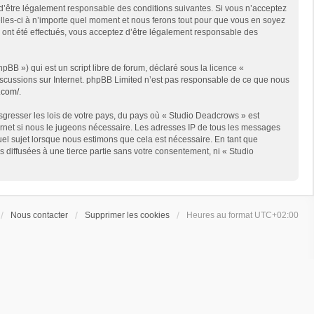
 d’être légalement responsable des conditions suivantes. Si vous n’acceptez
lles-ci à n’importe quel moment et nous ferons tout pour que vous en soyez
s ont été effectués, vous acceptez d’être légalement responsable des
BB ») qui est un script libre de forum, déclaré sous la licence «
 discussions sur Internet. phpBB Limited n’est pas responsable de ce que nous
.com/
.
sgresser les lois de votre pays, du pays où « Studio Deadcrows » est
ternet si nous le jugeons nécessaire. Les adresses IP de tous les messages
el sujet lorsque nous estimons que cela est nécessaire. En tant que
diffusées à une tierce partie sans votre consentement, ni « Studio
Nous contacter
Supprimer les cookies
Heures au format
UTC+02:00