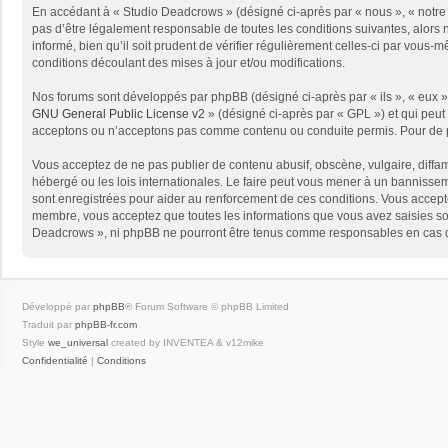
En accédant à « Studio Deadcrows » (désigné ci-après par « nous », « notre 
pas d’être légalement responsable de toutes les conditions suivantes, alors
informé, bien qu’il soit prudent de vérifier régulièrement celles-ci par vou
conditions découlant des mises à jour et/ou modifications.
Nos forums sont développés par phpBB (désigné ci-après par « ils », « eux »,
GNU General Public License v2
» (désigné ci-après par « GPL ») et qui peut
acceptons ou n’acceptons pas comme contenu ou conduite permis. Pour de pl
Vous acceptez de ne pas publier de contenu abusif, obscène, vulgaire, diffam
hébergé ou les lois internationales. Le faire peut vous mener à un bannissem
sont enregistrées pour aider au renforcement de ces conditions. Vous accept
membre, vous acceptez que toutes les informations que vous avez saisies soi
Deadcrows », ni phpBB ne pourront être tenus comme responsables en cas de
Développé par
phpBB
® Forum Software © phpBB Limited
Traduit par
phpBB-fr.com
Style
we_universal
created by INVENTEA & v12mike
Confidentialité
|
Conditions