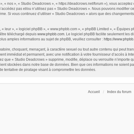
», « nos », « Studio Deadcrows », « https://deadcrows.net/forum »), vous acceptez
 n’accédez pas et/ou n’utilisez pas « Studio Deadcrows ». Nous pouvons modifier ce
s-même. Si vous continuez d’utiliser « Studio Deadcrows » alors que des changement
 « leur », « logiciel phpBB », « www.phpbb.com », « phpBB Limited », « Équipes php
 être téléchargé depuis
www.phpbb.com
. Le logiciel phpBB facilite seulement les
us amples informations au sujet de phpBB, veuillez consulter :
https://www.phpbb
atoire, choquant, menaçant, à caractère sexuel ou tout autre contenu qui peut tran
ent immédiat et permanent, avec une notification à votre fournisseur d’accès à In
ez que « Studio Deadcrows » supprime, modifie, déplace ou verrouille n’importe qu
ent stockées dans notre base de données. Bien que ces informations ne soient pas 
 tentative de piratage visant à compromettre les données.
Accueil
Index du forum