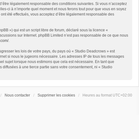
 d’être légalement responsable des conditions suivantes. Si vous n’acceptez
lles-ci à n’importe quel moment et nous ferons tout pour que vous en soyez
s ont été effectués, vous acceptez d’être légalement responsable des
BB ») qui est un script libre de forum, déclaré sous la licence «
 discussions sur Internet. phpBB Limited n’est pas responsable de ce que nous
.com/
.
sgresser les lois de votre pays, du pays où « Studio Deadcrows » est
ternet si nous le jugeons nécessaire. Les adresses IP de tous les messages
el sujet lorsque nous estimons que cela est nécessaire. En tant que
diffusées à une tierce partie sans votre consentement, ni « Studio
Nous contacter
Supprimer les cookies
Heures au format
UTC+02:00