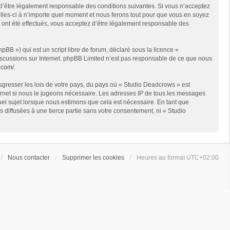
 d’être légalement responsable des conditions suivantes. Si vous n’acceptez
lles-ci à n’importe quel moment et nous ferons tout pour que vous en soyez
s ont été effectués, vous acceptez d’être légalement responsable des
BB ») qui est un script libre de forum, déclaré sous la licence «
 discussions sur Internet. phpBB Limited n’est pas responsable de ce que nous
.com/
.
sgresser les lois de votre pays, du pays où « Studio Deadcrows » est
ternet si nous le jugeons nécessaire. Les adresses IP de tous les messages
el sujet lorsque nous estimons que cela est nécessaire. En tant que
diffusées à une tierce partie sans votre consentement, ni « Studio
Nous contacter
Supprimer les cookies
Heures au format
UTC+02:00