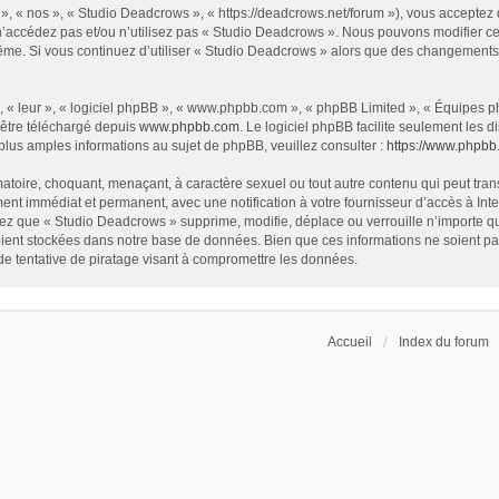
», « nos », « Studio Deadcrows », « https://deadcrows.net/forum »), vous acceptez
 n’accédez pas et/ou n’utilisez pas « Studio Deadcrows ». Nous pouvons modifier ce
s-même. Si vous continuez d’utiliser « Studio Deadcrows » alors que des changement
 « leur », « logiciel phpBB », « www.phpbb.com », « phpBB Limited », « Équipes php
 être téléchargé depuis
www.phpbb.com
. Le logiciel phpBB facilite seulement les
us amples informations au sujet de phpBB, veuillez consulter :
https://www.phpbb
atoire, choquant, menaçant, à caractère sexuel ou tout autre contenu qui peut tran
ent immédiat et permanent, avec une notification à votre fournisseur d’accès à In
ez que « Studio Deadcrows » supprime, modifie, déplace ou verrouille n’importe qu
ent stockées dans notre base de données. Bien que ces informations ne soient pas 
 tentative de piratage visant à compromettre les données.
Accueil
Index du forum