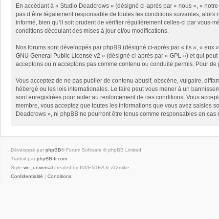
En accédant à « Studio Deadcrows » (désigné ci-après par « nous », « notre 
pas d’être légalement responsable de toutes les conditions suivantes, alors
informé, bien qu’il soit prudent de vérifier régulièrement celles-ci par vou
conditions découlant des mises à jour et/ou modifications.
Nos forums sont développés par phpBB (désigné ci-après par « ils », « eux »,
GNU General Public License v2
» (désigné ci-après par « GPL ») et qui peut
acceptons ou n’acceptons pas comme contenu ou conduite permis. Pour de pl
Vous acceptez de ne pas publier de contenu abusif, obscène, vulgaire, diffam
hébergé ou les lois internationales. Le faire peut vous mener à un bannissem
sont enregistrées pour aider au renforcement de ces conditions. Vous accept
membre, vous acceptez que toutes les informations que vous avez saisies soi
Deadcrows », ni phpBB ne pourront être tenus comme responsables en cas de
Développé par
phpBB
® Forum Software © phpBB Limited
Traduit par
phpBB-fr.com
Style
we_universal
created by INVENTEA & v12mike
Confidentialité
|
Conditions