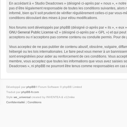
En accédant à « Studio Deadcrows » (désigné ci-après par « nous », « notre 
pas d’être légalement responsable de toutes les conditions suivantes, alors
informé, bien qu’il soit prudent de vérifier régulièrement celles-ci par vou
conditions découlant des mises à jour et/ou modifications.
Nos forums sont développés par phpBB (désigné ci-après par « ils », « eux »,
GNU General Public License v2
» (désigné ci-après par « GPL ») et qui peut
acceptons ou n’acceptons pas comme contenu ou conduite permis. Pour de pl
Vous acceptez de ne pas publier de contenu abusif, obscène, vulgaire, diffam
hébergé ou les lois internationales. Le faire peut vous mener à un bannissem
sont enregistrées pour aider au renforcement de ces conditions. Vous accept
membre, vous acceptez que toutes les informations que vous avez saisies soi
Deadcrows », ni phpBB ne pourront être tenus comme responsables en cas de
Développé par
phpBB
® Forum Software © phpBB Limited
Traduit par
phpBB-fr.com
Style
we_universal
created by INVENTEA & v12mike
Confidentialité
|
Conditions