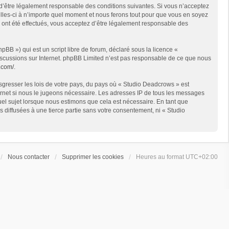
 d’être légalement responsable des conditions suivantes. Si vous n’acceptez
lles-ci à n’importe quel moment et nous ferons tout pour que vous en soyez
s ont été effectués, vous acceptez d’être légalement responsable des
BB ») qui est un script libre de forum, déclaré sous la licence «
 discussions sur Internet. phpBB Limited n’est pas responsable de ce que nous
.com/
.
sgresser les lois de votre pays, du pays où « Studio Deadcrows » est
ternet si nous le jugeons nécessaire. Les adresses IP de tous les messages
el sujet lorsque nous estimons que cela est nécessaire. En tant que
diffusées à une tierce partie sans votre consentement, ni « Studio
Nous contacter
Supprimer les cookies
Heures au format
UTC+02:00