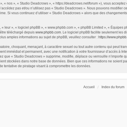
», « nos », « Studio Deadcrows », « https://deadcrows.net/forum »), vous acceptez
 n’accédez pas et/ou n’utilisez pas « Studio Deadcrows ». Nous pouvons modifier ce
s-même. Si vous continuez d’utiliser « Studio Deadcrows » alors que des changement
 « leur », « logiciel phpBB », « www.phpbb.com », « phpBB Limited », « Équipes php
 être téléchargé depuis
www.phpbb.com
. Le logiciel phpBB facilite seulement les
us amples informations au sujet de phpBB, veuillez consulter :
https://www.phpbb
atoire, choquant, menaçant, à caractère sexuel ou tout autre contenu qui peut tran
ent immédiat et permanent, avec une notification à votre fournisseur d’accès à In
ez que « Studio Deadcrows » supprime, modifie, déplace ou verrouille n’importe qu
ent stockées dans notre base de données. Bien que ces informations ne soient pas 
 tentative de piratage visant à compromettre les données.
Accueil
Index du forum