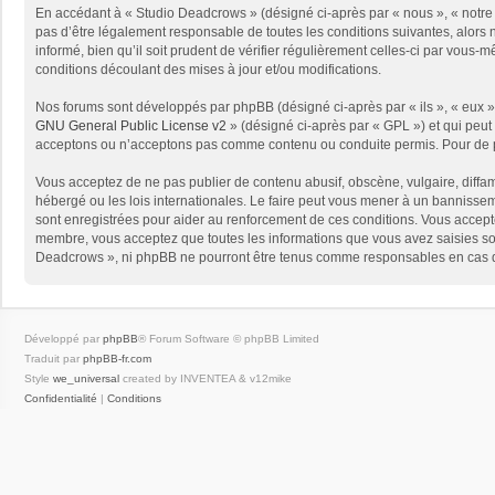
En accédant à « Studio Deadcrows » (désigné ci-après par « nous », « notre 
pas d’être légalement responsable de toutes les conditions suivantes, alors
informé, bien qu’il soit prudent de vérifier régulièrement celles-ci par vou
conditions découlant des mises à jour et/ou modifications.
Nos forums sont développés par phpBB (désigné ci-après par « ils », « eux »,
GNU General Public License v2
» (désigné ci-après par « GPL ») et qui peut
acceptons ou n’acceptons pas comme contenu ou conduite permis. Pour de pl
Vous acceptez de ne pas publier de contenu abusif, obscène, vulgaire, diffam
hébergé ou les lois internationales. Le faire peut vous mener à un bannissem
sont enregistrées pour aider au renforcement de ces conditions. Vous accept
membre, vous acceptez que toutes les informations que vous avez saisies soi
Deadcrows », ni phpBB ne pourront être tenus comme responsables en cas de
Développé par
phpBB
® Forum Software © phpBB Limited
Traduit par
phpBB-fr.com
Style
we_universal
created by INVENTEA & v12mike
Confidentialité
|
Conditions