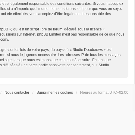
 d’être légalement responsable des conditions suivantes. Si vous n’acceptez
lles-ci à n’importe quel moment et nous ferons tout pour que vous en soyez
s ont été effectués, vous acceptez d’être légalement responsable des
BB ») qui est un script libre de forum, déclaré sous la licence «
 discussions sur Internet. phpBB Limited n’est pas responsable de ce que nous
.com/
.
sgresser les lois de votre pays, du pays où « Studio Deadcrows » est
ternet si nous le jugeons nécessaire. Les adresses IP de tous les messages
el sujet lorsque nous estimons que cela est nécessaire. En tant que
diffusées à une tierce partie sans votre consentement, ni « Studio
Nous contacter
Supprimer les cookies
Heures au format
UTC+02:00