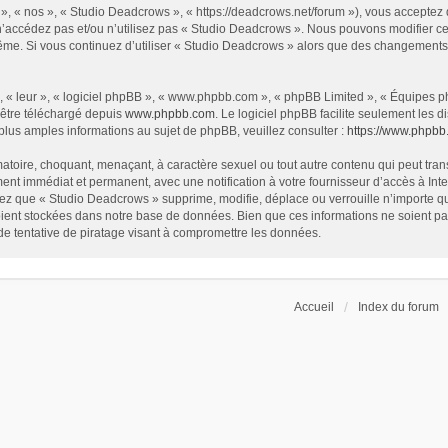
», « nos », « Studio Deadcrows », « https://deadcrows.net/forum »), vous acceptez
 n’accédez pas et/ou n’utilisez pas « Studio Deadcrows ». Nous pouvons modifier ce
s-même. Si vous continuez d’utiliser « Studio Deadcrows » alors que des changement
 « leur », « logiciel phpBB », « www.phpbb.com », « phpBB Limited », « Équipes php
 être téléchargé depuis
www.phpbb.com
. Le logiciel phpBB facilite seulement les
us amples informations au sujet de phpBB, veuillez consulter :
https://www.phpbb
atoire, choquant, menaçant, à caractère sexuel ou tout autre contenu qui peut tran
ent immédiat et permanent, avec une notification à votre fournisseur d’accès à In
ez que « Studio Deadcrows » supprime, modifie, déplace ou verrouille n’importe qu
ent stockées dans notre base de données. Bien que ces informations ne soient pas 
 tentative de piratage visant à compromettre les données.
Accueil
Index du forum