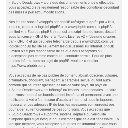
« Studio Deadcrows » alors que des changements ont été effectués,
vous acceptez d’être légalement responsable des conditions découlant
des mises à jour et/ou modifications.
Nos forums sont développés par phpBB (désigné ci-après par « ils »,
« eux », « leur », « logiciel phpBB », « www.phpbb.com », « phpBB
Limited », « Équipes phpBB ») qui est un script libre de forum, déclaré
sous la licence «
GNU General Public License v2
» (désigné ci-après
par « GPL ») et qui peut être téléchargé depuis
www.phpbb.com
. Le
logiciel phpBB facilite seulement les discussions sur Internet. phpBB
Limited n’est pas responsable de ce que nous acceptons ou
n’acceptons pas comme contenu ou conduite permis. Pour de plus
amples informations au sujet de phpBB, veuillez consulter :
https://www.phpbb.com/
.
Vous acceptez de ne pas publier de contenu abusif, obscène, vulgaire,
diffamatoire, choquant, menaçant, à caractère sexuel ou tout autre
contenu qui peut transgresser les lois de votre pays, du pays où
« Studio Deadcrows » est hébergé ou les lois internationales. Le faire
peut vous mener à un bannissement immédiat et permanent, avec une
notification à votre fournisseur d’accès à Internet si nous le jugeons
nécessaire. Les adresses IP de tous les messages sont enregistrées
pour aider au renforcement de ces conditions. Vous acceptez que
« Studio Deadcrows » supprime, modifie, déplace ou verrouille
n’importe quel sujet lorsque nous estimons que cela est nécessaire. En
tant que membre, vous acceptez que toutes les informations que vous