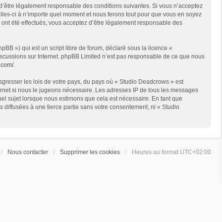
 d’être légalement responsable des conditions suivantes. Si vous n’acceptez
lles-ci à n’importe quel moment et nous ferons tout pour que vous en soyez
s ont été effectués, vous acceptez d’être légalement responsable des
BB ») qui est un script libre de forum, déclaré sous la licence «
 discussions sur Internet. phpBB Limited n’est pas responsable de ce que nous
.com/
.
sgresser les lois de votre pays, du pays où « Studio Deadcrows » est
ternet si nous le jugeons nécessaire. Les adresses IP de tous les messages
el sujet lorsque nous estimons que cela est nécessaire. En tant que
diffusées à une tierce partie sans votre consentement, ni « Studio
Nous contacter
Supprimer les cookies
Heures au format
UTC+02:00