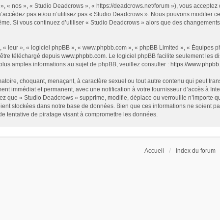
», « nos », « Studio Deadcrows », « https://deadcrows.net/forum »), vous acceptez
 n’accédez pas et/ou n’utilisez pas « Studio Deadcrows ». Nous pouvons modifier ce
s-même. Si vous continuez d’utiliser « Studio Deadcrows » alors que des changement
 « leur », « logiciel phpBB », « www.phpbb.com », « phpBB Limited », « Équipes php
 être téléchargé depuis
www.phpbb.com
. Le logiciel phpBB facilite seulement les
us amples informations au sujet de phpBB, veuillez consulter :
https://www.phpbb
atoire, choquant, menaçant, à caractère sexuel ou tout autre contenu qui peut tran
ent immédiat et permanent, avec une notification à votre fournisseur d’accès à In
ez que « Studio Deadcrows » supprime, modifie, déplace ou verrouille n’importe qu
ent stockées dans notre base de données. Bien que ces informations ne soient pas 
 tentative de piratage visant à compromettre les données.
Accueil
Index du forum