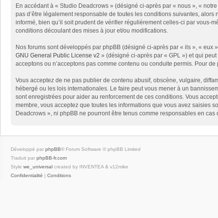
En accédant à « Studio Deadcrows » (désigné ci-après par « nous », « notre 
pas d’être légalement responsable de toutes les conditions suivantes, alors
informé, bien qu’il soit prudent de vérifier régulièrement celles-ci par vou
conditions découlant des mises à jour et/ou modifications.
Nos forums sont développés par phpBB (désigné ci-après par « ils », « eux »,
GNU General Public License v2
» (désigné ci-après par « GPL ») et qui peut
acceptons ou n’acceptons pas comme contenu ou conduite permis. Pour de pl
Vous acceptez de ne pas publier de contenu abusif, obscène, vulgaire, diffam
hébergé ou les lois internationales. Le faire peut vous mener à un bannissem
sont enregistrées pour aider au renforcement de ces conditions. Vous accept
membre, vous acceptez que toutes les informations que vous avez saisies soi
Deadcrows », ni phpBB ne pourront être tenus comme responsables en cas de
Développé par
phpBB
® Forum Software © phpBB Limited
Traduit par
phpBB-fr.com
Style
we_universal
created by INVENTEA & v12mike
Confidentialité
|
Conditions