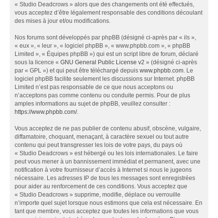
« Studio Deadcrows » alors que des changements ont été effectués,
vous acceptez d’être légalement responsable des conditions découlant
des mises à jour et/ou modifications.
Nos forums sont développés par phpBB (désigné ci-après par « ils »,
« eux », « leur », « logiciel phpBB », « www.phpbb.com », « phpBB
Limited », « Équipes phpBB ») qui est un script libre de forum, déclaré
sous la licence «
GNU General Public License v2
» (désigné ci-après
par « GPL ») et qui peut être téléchargé depuis
www.phpbb.com
. Le
logiciel phpBB facilite seulement les discussions sur Internet. phpBB
Limited n’est pas responsable de ce que nous acceptons ou
n’acceptons pas comme contenu ou conduite permis. Pour de plus
amples informations au sujet de phpBB, veuillez consulter :
https://www.phpbb.com/
.
Vous acceptez de ne pas publier de contenu abusif, obscène, vulgaire,
diffamatoire, choquant, menaçant, à caractère sexuel ou tout autre
contenu qui peut transgresser les lois de votre pays, du pays où
« Studio Deadcrows » est hébergé ou les lois internationales. Le faire
peut vous mener à un bannissement immédiat et permanent, avec une
notification à votre fournisseur d’accès à Internet si nous le jugeons
nécessaire. Les adresses IP de tous les messages sont enregistrées
pour aider au renforcement de ces conditions. Vous acceptez que
« Studio Deadcrows » supprime, modifie, déplace ou verrouille
n’importe quel sujet lorsque nous estimons que cela est nécessaire. En
tant que membre, vous acceptez que toutes les informations que vous