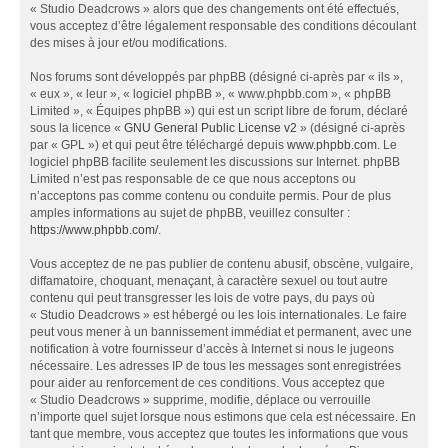
« Studio Deadcrows » alors que des changements ont été effectués,
vous acceptez d’être légalement responsable des conditions découlant
des mises à jour et/ou modifications.
Nos forums sont développés par phpBB (désigné ci-après par « ils »,
« eux », « leur », « logiciel phpBB », « www.phpbb.com », « phpBB
Limited », « Équipes phpBB ») qui est un script libre de forum, déclaré
sous la licence «
GNU General Public License v2
» (désigné ci-après
par « GPL ») et qui peut être téléchargé depuis
www.phpbb.com
. Le
logiciel phpBB facilite seulement les discussions sur Internet. phpBB
Limited n’est pas responsable de ce que nous acceptons ou
n’acceptons pas comme contenu ou conduite permis. Pour de plus
amples informations au sujet de phpBB, veuillez consulter :
https://www.phpbb.com/
.
Vous acceptez de ne pas publier de contenu abusif, obscène, vulgaire,
diffamatoire, choquant, menaçant, à caractère sexuel ou tout autre
contenu qui peut transgresser les lois de votre pays, du pays où
« Studio Deadcrows » est hébergé ou les lois internationales. Le faire
peut vous mener à un bannissement immédiat et permanent, avec une
notification à votre fournisseur d’accès à Internet si nous le jugeons
nécessaire. Les adresses IP de tous les messages sont enregistrées
pour aider au renforcement de ces conditions. Vous acceptez que
« Studio Deadcrows » supprime, modifie, déplace ou verrouille
n’importe quel sujet lorsque nous estimons que cela est nécessaire. En
tant que membre, vous acceptez que toutes les informations que vous