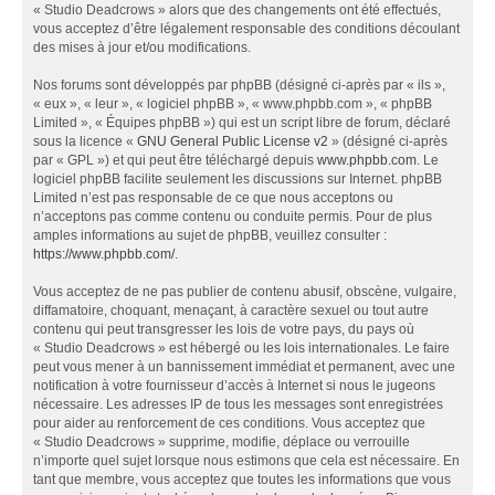
« Studio Deadcrows » alors que des changements ont été effectués,
vous acceptez d’être légalement responsable des conditions découlant
des mises à jour et/ou modifications.
Nos forums sont développés par phpBB (désigné ci-après par « ils »,
« eux », « leur », « logiciel phpBB », « www.phpbb.com », « phpBB
Limited », « Équipes phpBB ») qui est un script libre de forum, déclaré
sous la licence «
GNU General Public License v2
» (désigné ci-après
par « GPL ») et qui peut être téléchargé depuis
www.phpbb.com
. Le
logiciel phpBB facilite seulement les discussions sur Internet. phpBB
Limited n’est pas responsable de ce que nous acceptons ou
n’acceptons pas comme contenu ou conduite permis. Pour de plus
amples informations au sujet de phpBB, veuillez consulter :
https://www.phpbb.com/
.
Vous acceptez de ne pas publier de contenu abusif, obscène, vulgaire,
diffamatoire, choquant, menaçant, à caractère sexuel ou tout autre
contenu qui peut transgresser les lois de votre pays, du pays où
« Studio Deadcrows » est hébergé ou les lois internationales. Le faire
peut vous mener à un bannissement immédiat et permanent, avec une
notification à votre fournisseur d’accès à Internet si nous le jugeons
nécessaire. Les adresses IP de tous les messages sont enregistrées
pour aider au renforcement de ces conditions. Vous acceptez que
« Studio Deadcrows » supprime, modifie, déplace ou verrouille
n’importe quel sujet lorsque nous estimons que cela est nécessaire. En
tant que membre, vous acceptez que toutes les informations que vous