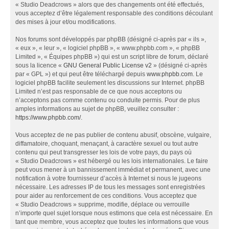
« Studio Deadcrows » alors que des changements ont été effectués,
vous acceptez d’être légalement responsable des conditions découlant
des mises à jour et/ou modifications.
Nos forums sont développés par phpBB (désigné ci-après par « ils »,
« eux », « leur », « logiciel phpBB », « www.phpbb.com », « phpBB
Limited », « Équipes phpBB ») qui est un script libre de forum, déclaré
sous la licence «
GNU General Public License v2
» (désigné ci-après
par « GPL ») et qui peut être téléchargé depuis
www.phpbb.com
. Le
logiciel phpBB facilite seulement les discussions sur Internet. phpBB
Limited n’est pas responsable de ce que nous acceptons ou
n’acceptons pas comme contenu ou conduite permis. Pour de plus
amples informations au sujet de phpBB, veuillez consulter :
https://www.phpbb.com/
.
Vous acceptez de ne pas publier de contenu abusif, obscène, vulgaire,
diffamatoire, choquant, menaçant, à caractère sexuel ou tout autre
contenu qui peut transgresser les lois de votre pays, du pays où
« Studio Deadcrows » est hébergé ou les lois internationales. Le faire
peut vous mener à un bannissement immédiat et permanent, avec une
notification à votre fournisseur d’accès à Internet si nous le jugeons
nécessaire. Les adresses IP de tous les messages sont enregistrées
pour aider au renforcement de ces conditions. Vous acceptez que
« Studio Deadcrows » supprime, modifie, déplace ou verrouille
n’importe quel sujet lorsque nous estimons que cela est nécessaire. En
tant que membre, vous acceptez que toutes les informations que vous