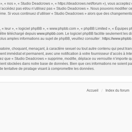
», « nos », « Studio Deadcrows », « https://deadcrows.net/forum »), vous acceptez
 n’accédez pas et/ou n’utilisez pas « Studio Deadcrows ». Nous pouvons modifier ce
s-même. Si vous continuez d’utiliser « Studio Deadcrows » alors que des changement
 « leur », « logiciel phpBB », « www.phpbb.com », « phpBB Limited », « Équipes php
 être téléchargé depuis
www.phpbb.com
. Le logiciel phpBB facilite seulement les
us amples informations au sujet de phpBB, veuillez consulter :
https://www.phpbb
atoire, choquant, menaçant, à caractère sexuel ou tout autre contenu qui peut tran
ent immédiat et permanent, avec une notification à votre fournisseur d’accès à In
ez que « Studio Deadcrows » supprime, modifie, déplace ou verrouille n’importe qu
ent stockées dans notre base de données. Bien que ces informations ne soient pas 
 tentative de piratage visant à compromettre les données.
Accueil
Index du forum