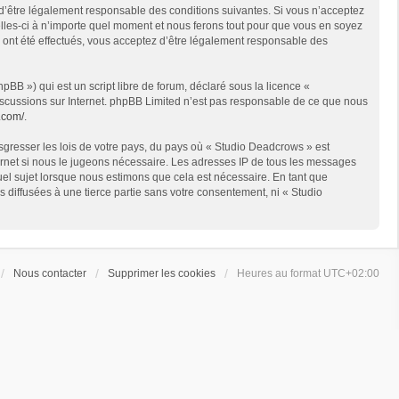
 d’être légalement responsable des conditions suivantes. Si vous n’acceptez
lles-ci à n’importe quel moment et nous ferons tout pour que vous en soyez
s ont été effectués, vous acceptez d’être légalement responsable des
BB ») qui est un script libre de forum, déclaré sous la licence «
 discussions sur Internet. phpBB Limited n’est pas responsable de ce que nous
.com/
.
sgresser les lois de votre pays, du pays où « Studio Deadcrows » est
ternet si nous le jugeons nécessaire. Les adresses IP de tous les messages
el sujet lorsque nous estimons que cela est nécessaire. En tant que
diffusées à une tierce partie sans votre consentement, ni « Studio
Nous contacter
Supprimer les cookies
Heures au format
UTC+02:00