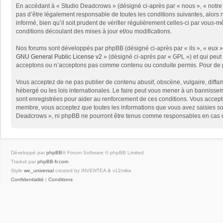
En accédant à « Studio Deadcrows » (désigné ci-après par « nous », « notre 
pas d’être légalement responsable de toutes les conditions suivantes, alors
informé, bien qu’il soit prudent de vérifier régulièrement celles-ci par vou
conditions découlant des mises à jour et/ou modifications.
Nos forums sont développés par phpBB (désigné ci-après par « ils », « eux »,
GNU General Public License v2
» (désigné ci-après par « GPL ») et qui peut
acceptons ou n’acceptons pas comme contenu ou conduite permis. Pour de pl
Vous acceptez de ne pas publier de contenu abusif, obscène, vulgaire, diffam
hébergé ou les lois internationales. Le faire peut vous mener à un bannissem
sont enregistrées pour aider au renforcement de ces conditions. Vous accept
membre, vous acceptez que toutes les informations que vous avez saisies soi
Deadcrows », ni phpBB ne pourront être tenus comme responsables en cas de
Développé par
phpBB
® Forum Software © phpBB Limited
Traduit par
phpBB-fr.com
Style
we_universal
created by INVENTEA & v12mike
Confidentialité
|
Conditions