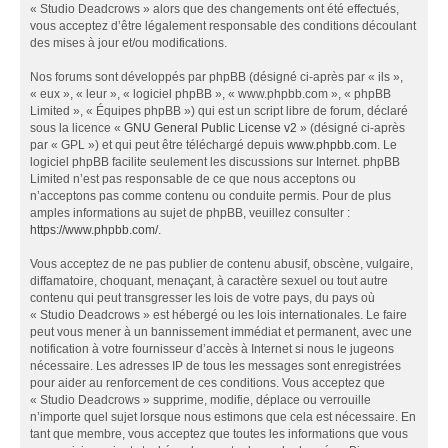
« Studio Deadcrows » alors que des changements ont été effectués,
vous acceptez d’être légalement responsable des conditions découlant
des mises à jour et/ou modifications.
Nos forums sont développés par phpBB (désigné ci-après par « ils »,
« eux », « leur », « logiciel phpBB », « www.phpbb.com », « phpBB
Limited », « Équipes phpBB ») qui est un script libre de forum, déclaré
sous la licence «
GNU General Public License v2
» (désigné ci-après
par « GPL ») et qui peut être téléchargé depuis
www.phpbb.com
. Le
logiciel phpBB facilite seulement les discussions sur Internet. phpBB
Limited n’est pas responsable de ce que nous acceptons ou
n’acceptons pas comme contenu ou conduite permis. Pour de plus
amples informations au sujet de phpBB, veuillez consulter :
https://www.phpbb.com/
.
Vous acceptez de ne pas publier de contenu abusif, obscène, vulgaire,
diffamatoire, choquant, menaçant, à caractère sexuel ou tout autre
contenu qui peut transgresser les lois de votre pays, du pays où
« Studio Deadcrows » est hébergé ou les lois internationales. Le faire
peut vous mener à un bannissement immédiat et permanent, avec une
notification à votre fournisseur d’accès à Internet si nous le jugeons
nécessaire. Les adresses IP de tous les messages sont enregistrées
pour aider au renforcement de ces conditions. Vous acceptez que
« Studio Deadcrows » supprime, modifie, déplace ou verrouille
n’importe quel sujet lorsque nous estimons que cela est nécessaire. En
tant que membre, vous acceptez que toutes les informations que vous