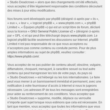
« Studio Deadcrows » alors que des changements ont été effectués,
vous acceptez d’être légalement responsable des conditions découlant
des mises à jour et/ou modifications.
Nos forums sont développés par phpBB (désigné ci-après par « ils »,
« eux », « leur », « logiciel phpBB », « www.phpbb.com », « phpBB
Limited », « Équipes phpBB ») qui est un script libre de forum, déclaré
sous la licence «
GNU General Public License v2
» (désigné ci-après
par « GPL ») et qui peut être téléchargé depuis
www.phpbb.com
. Le
logiciel phpBB facilite seulement les discussions sur Internet. phpBB
Limited n’est pas responsable de ce que nous acceptons ou
n’acceptons pas comme contenu ou conduite permis. Pour de plus
amples informations au sujet de phpBB, veuillez consulter :
https://www.phpbb.com/
.
Vous acceptez de ne pas publier de contenu abusif, obscène, vulgaire,
diffamatoire, choquant, menaçant, à caractère sexuel ou tout autre
contenu qui peut transgresser les lois de votre pays, du pays où
« Studio Deadcrows » est hébergé ou les lois internationales. Le faire
peut vous mener à un bannissement immédiat et permanent, avec une
notification à votre fournisseur d’accès à Internet si nous le jugeons
nécessaire. Les adresses IP de tous les messages sont enregistrées
pour aider au renforcement de ces conditions. Vous acceptez que
« Studio Deadcrows » supprime, modifie, déplace ou verrouille
n’importe quel sujet lorsque nous estimons que cela est nécessaire. En
tant que membre, vous acceptez que toutes les informations que vous