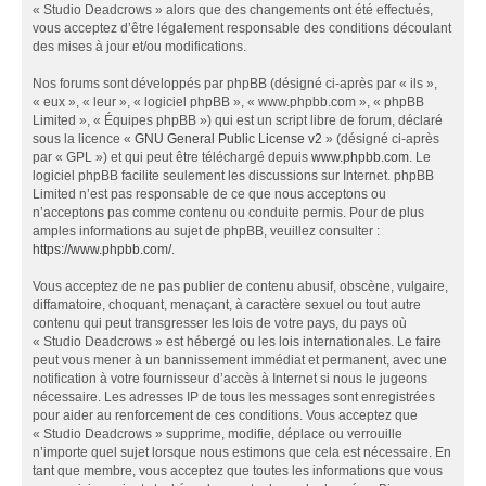
« Studio Deadcrows » alors que des changements ont été effectués,
vous acceptez d’être légalement responsable des conditions découlant
des mises à jour et/ou modifications.
Nos forums sont développés par phpBB (désigné ci-après par « ils »,
« eux », « leur », « logiciel phpBB », « www.phpbb.com », « phpBB
Limited », « Équipes phpBB ») qui est un script libre de forum, déclaré
sous la licence «
GNU General Public License v2
» (désigné ci-après
par « GPL ») et qui peut être téléchargé depuis
www.phpbb.com
. Le
logiciel phpBB facilite seulement les discussions sur Internet. phpBB
Limited n’est pas responsable de ce que nous acceptons ou
n’acceptons pas comme contenu ou conduite permis. Pour de plus
amples informations au sujet de phpBB, veuillez consulter :
https://www.phpbb.com/
.
Vous acceptez de ne pas publier de contenu abusif, obscène, vulgaire,
diffamatoire, choquant, menaçant, à caractère sexuel ou tout autre
contenu qui peut transgresser les lois de votre pays, du pays où
« Studio Deadcrows » est hébergé ou les lois internationales. Le faire
peut vous mener à un bannissement immédiat et permanent, avec une
notification à votre fournisseur d’accès à Internet si nous le jugeons
nécessaire. Les adresses IP de tous les messages sont enregistrées
pour aider au renforcement de ces conditions. Vous acceptez que
« Studio Deadcrows » supprime, modifie, déplace ou verrouille
n’importe quel sujet lorsque nous estimons que cela est nécessaire. En
tant que membre, vous acceptez que toutes les informations que vous