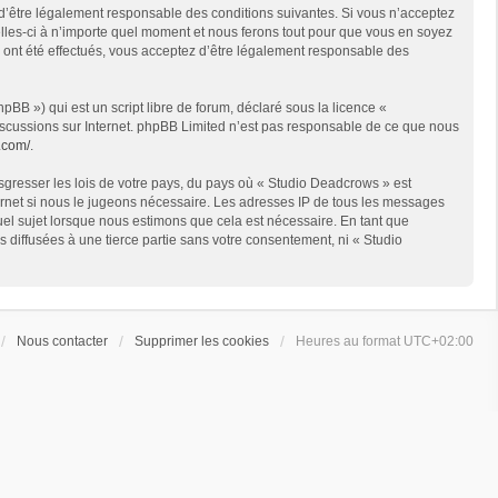
 d’être légalement responsable des conditions suivantes. Si vous n’acceptez
lles-ci à n’importe quel moment et nous ferons tout pour que vous en soyez
s ont été effectués, vous acceptez d’être légalement responsable des
BB ») qui est un script libre de forum, déclaré sous la licence «
 discussions sur Internet. phpBB Limited n’est pas responsable de ce que nous
.com/
.
sgresser les lois de votre pays, du pays où « Studio Deadcrows » est
ternet si nous le jugeons nécessaire. Les adresses IP de tous les messages
el sujet lorsque nous estimons que cela est nécessaire. En tant que
diffusées à une tierce partie sans votre consentement, ni « Studio
Nous contacter
Supprimer les cookies
Heures au format
UTC+02:00