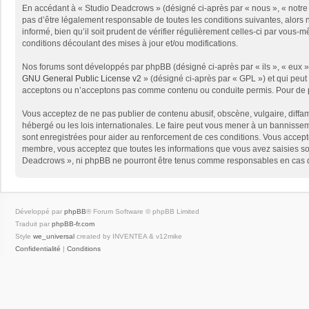
En accédant à « Studio Deadcrows » (désigné ci-après par « nous », « notre 
pas d’être légalement responsable de toutes les conditions suivantes, alors
informé, bien qu’il soit prudent de vérifier régulièrement celles-ci par vou
conditions découlant des mises à jour et/ou modifications.
Nos forums sont développés par phpBB (désigné ci-après par « ils », « eux »,
GNU General Public License v2
» (désigné ci-après par « GPL ») et qui peut
acceptons ou n’acceptons pas comme contenu ou conduite permis. Pour de pl
Vous acceptez de ne pas publier de contenu abusif, obscène, vulgaire, diffam
hébergé ou les lois internationales. Le faire peut vous mener à un bannissem
sont enregistrées pour aider au renforcement de ces conditions. Vous accept
membre, vous acceptez que toutes les informations que vous avez saisies soi
Deadcrows », ni phpBB ne pourront être tenus comme responsables en cas de
Développé par
phpBB
® Forum Software © phpBB Limited
Traduit par
phpBB-fr.com
Style
we_universal
created by INVENTEA & v12mike
Confidentialité
|
Conditions