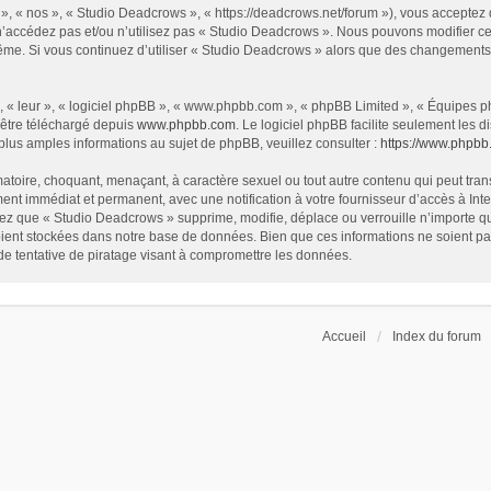
», « nos », « Studio Deadcrows », « https://deadcrows.net/forum »), vous acceptez
 n’accédez pas et/ou n’utilisez pas « Studio Deadcrows ». Nous pouvons modifier ce
s-même. Si vous continuez d’utiliser « Studio Deadcrows » alors que des changement
 « leur », « logiciel phpBB », « www.phpbb.com », « phpBB Limited », « Équipes php
 être téléchargé depuis
www.phpbb.com
. Le logiciel phpBB facilite seulement les
us amples informations au sujet de phpBB, veuillez consulter :
https://www.phpbb
atoire, choquant, menaçant, à caractère sexuel ou tout autre contenu qui peut tran
ent immédiat et permanent, avec une notification à votre fournisseur d’accès à In
ez que « Studio Deadcrows » supprime, modifie, déplace ou verrouille n’importe qu
ent stockées dans notre base de données. Bien que ces informations ne soient pas 
 tentative de piratage visant à compromettre les données.
Accueil
Index du forum