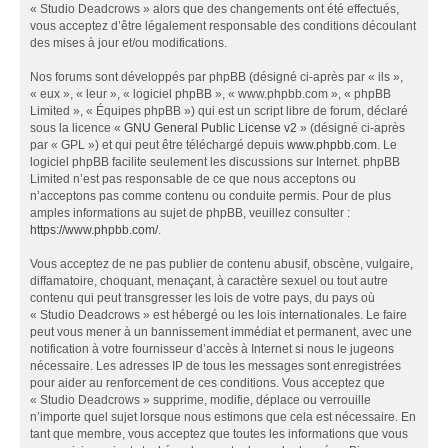
« Studio Deadcrows » alors que des changements ont été effectués,
vous acceptez d’être légalement responsable des conditions découlant
des mises à jour et/ou modifications.
Nos forums sont développés par phpBB (désigné ci-après par « ils »,
« eux », « leur », « logiciel phpBB », « www.phpbb.com », « phpBB
Limited », « Équipes phpBB ») qui est un script libre de forum, déclaré
sous la licence «
GNU General Public License v2
» (désigné ci-après
par « GPL ») et qui peut être téléchargé depuis
www.phpbb.com
. Le
logiciel phpBB facilite seulement les discussions sur Internet. phpBB
Limited n’est pas responsable de ce que nous acceptons ou
n’acceptons pas comme contenu ou conduite permis. Pour de plus
amples informations au sujet de phpBB, veuillez consulter :
https://www.phpbb.com/
.
Vous acceptez de ne pas publier de contenu abusif, obscène, vulgaire,
diffamatoire, choquant, menaçant, à caractère sexuel ou tout autre
contenu qui peut transgresser les lois de votre pays, du pays où
« Studio Deadcrows » est hébergé ou les lois internationales. Le faire
peut vous mener à un bannissement immédiat et permanent, avec une
notification à votre fournisseur d’accès à Internet si nous le jugeons
nécessaire. Les adresses IP de tous les messages sont enregistrées
pour aider au renforcement de ces conditions. Vous acceptez que
« Studio Deadcrows » supprime, modifie, déplace ou verrouille
n’importe quel sujet lorsque nous estimons que cela est nécessaire. En
tant que membre, vous acceptez que toutes les informations que vous