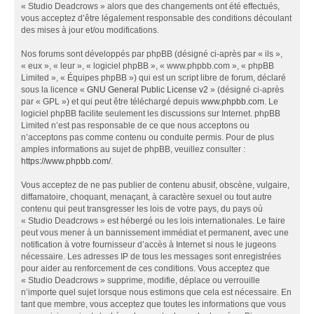
« Studio Deadcrows » alors que des changements ont été effectués,
vous acceptez d’être légalement responsable des conditions découlant
des mises à jour et/ou modifications.
Nos forums sont développés par phpBB (désigné ci-après par « ils »,
« eux », « leur », « logiciel phpBB », « www.phpbb.com », « phpBB
Limited », « Équipes phpBB ») qui est un script libre de forum, déclaré
sous la licence «
GNU General Public License v2
» (désigné ci-après
par « GPL ») et qui peut être téléchargé depuis
www.phpbb.com
. Le
logiciel phpBB facilite seulement les discussions sur Internet. phpBB
Limited n’est pas responsable de ce que nous acceptons ou
n’acceptons pas comme contenu ou conduite permis. Pour de plus
amples informations au sujet de phpBB, veuillez consulter :
https://www.phpbb.com/
.
Vous acceptez de ne pas publier de contenu abusif, obscène, vulgaire,
diffamatoire, choquant, menaçant, à caractère sexuel ou tout autre
contenu qui peut transgresser les lois de votre pays, du pays où
« Studio Deadcrows » est hébergé ou les lois internationales. Le faire
peut vous mener à un bannissement immédiat et permanent, avec une
notification à votre fournisseur d’accès à Internet si nous le jugeons
nécessaire. Les adresses IP de tous les messages sont enregistrées
pour aider au renforcement de ces conditions. Vous acceptez que
« Studio Deadcrows » supprime, modifie, déplace ou verrouille
n’importe quel sujet lorsque nous estimons que cela est nécessaire. En
tant que membre, vous acceptez que toutes les informations que vous