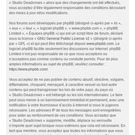
« Studio Deadcrows » alors que des changements ont été effectués,
vous acceptez d’être légalement responsable des conditions découlant
des mises à jour et/ou modifications.
Nos forums sont développés par phpBB (désigné ci-après par « ils »,
« eux », « leur », « logiciel phpBB », « www.phpbb.com », « phpBB
Limited », « Équipes phpBB ») qui est un script libre de forum, déclaré
sous la licence «
GNU General Public License v2
» (désigné ci-après
par « GPL ») et qui peut être téléchargé depuis
www.phpbb.com
. Le
logiciel phpBB facilite seulement les discussions sur Internet. phpBB
Limited n’est pas responsable de ce que nous acceptons ou
n’acceptons pas comme contenu ou conduite permis. Pour de plus
amples informations au sujet de phpBB, veuillez consulter :
https://www.phpbb.com/
.
Vous acceptez de ne pas publier de contenu abusif, obscène, vulgaire,
diffamatoire, choquant, menaçant, à caractère sexuel ou tout autre
contenu qui peut transgresser les lois de votre pays, du pays où
« Studio Deadcrows » est hébergé ou les lois internationales. Le faire
peut vous mener à un bannissement immédiat et permanent, avec une
notification à votre fournisseur d’accès à Internet si nous le jugeons
nécessaire. Les adresses IP de tous les messages sont enregistrées
pour aider au renforcement de ces conditions. Vous acceptez que
« Studio Deadcrows » supprime, modifie, déplace ou verrouille
n’importe quel sujet lorsque nous estimons que cela est nécessaire. En
tant que membre, vous acceptez que toutes les informations que vous