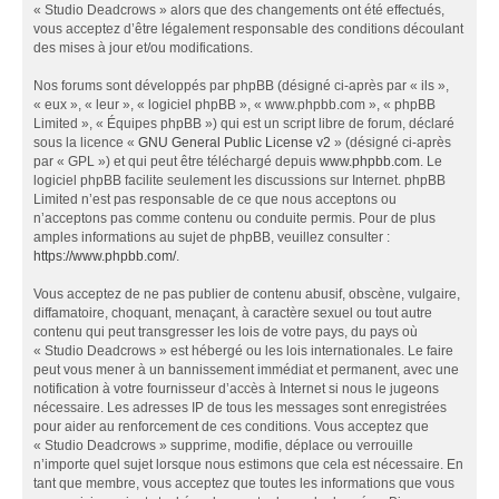
« Studio Deadcrows » alors que des changements ont été effectués,
vous acceptez d’être légalement responsable des conditions découlant
des mises à jour et/ou modifications.
Nos forums sont développés par phpBB (désigné ci-après par « ils »,
« eux », « leur », « logiciel phpBB », « www.phpbb.com », « phpBB
Limited », « Équipes phpBB ») qui est un script libre de forum, déclaré
sous la licence «
GNU General Public License v2
» (désigné ci-après
par « GPL ») et qui peut être téléchargé depuis
www.phpbb.com
. Le
logiciel phpBB facilite seulement les discussions sur Internet. phpBB
Limited n’est pas responsable de ce que nous acceptons ou
n’acceptons pas comme contenu ou conduite permis. Pour de plus
amples informations au sujet de phpBB, veuillez consulter :
https://www.phpbb.com/
.
Vous acceptez de ne pas publier de contenu abusif, obscène, vulgaire,
diffamatoire, choquant, menaçant, à caractère sexuel ou tout autre
contenu qui peut transgresser les lois de votre pays, du pays où
« Studio Deadcrows » est hébergé ou les lois internationales. Le faire
peut vous mener à un bannissement immédiat et permanent, avec une
notification à votre fournisseur d’accès à Internet si nous le jugeons
nécessaire. Les adresses IP de tous les messages sont enregistrées
pour aider au renforcement de ces conditions. Vous acceptez que
« Studio Deadcrows » supprime, modifie, déplace ou verrouille
n’importe quel sujet lorsque nous estimons que cela est nécessaire. En
tant que membre, vous acceptez que toutes les informations que vous