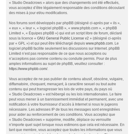
« Studio Deadcrows » alors que des changements ont été effectués,
vous acceptez d’être légalement responsable des conditions découlant
des mises à jour et/ou modifications.
Nos forums sont développés par phpBB (désigné ci-après par « ils »,
« eux », « leur », « logiciel phpBB », « www.phpbb.com », « phpBB
Limited », « Équipes phpBB ») qui est un script libre de forum, déclaré
sous la licence «
GNU General Public License v2
» (désigné ci-après
par « GPL ») et qui peut être téléchargé depuis
www.phpbb.com
. Le
logiciel phpBB facilite seulement les discussions sur Internet. phpBB
Limited n’est pas responsable de ce que nous acceptons ou
n’acceptons pas comme contenu ou conduite permis. Pour de plus
amples informations au sujet de phpBB, veuillez consulter :
https://www.phpbb.com/
.
Vous acceptez de ne pas publier de contenu abusif, obscène, vulgaire,
diffamatoire, choquant, menaçant, à caractère sexuel ou tout autre
contenu qui peut transgresser les lois de votre pays, du pays où
« Studio Deadcrows » est hébergé ou les lois internationales. Le faire
peut vous mener à un bannissement immédiat et permanent, avec une
notification à votre fournisseur d’accès à Internet si nous le jugeons
nécessaire. Les adresses IP de tous les messages sont enregistrées
pour aider au renforcement de ces conditions. Vous acceptez que
« Studio Deadcrows » supprime, modifie, déplace ou verrouille
n’importe quel sujet lorsque nous estimons que cela est nécessaire. En
tant que membre, vous acceptez que toutes les informations que vous