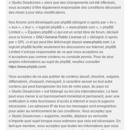
« Studio Deadcrows » alors que des changements ont été effectués,
vous acceptez d’être légalement responsable des conditions découlant
des mises à jour et/ou modifications.
Nos forums sont développés par phpBB (désigné ci-après par « ils »,
« eux », « leur », « logiciel phpBB », « www.phpbb.com », « phpBB
Limited », « Équipes phpBB ») qui est un script libre de forum, déclaré
sous la licence «
GNU General Public License v2
» (désigné ci-après
par « GPL ») et qui peut être téléchargé depuis
www.phpbb.com
. Le
logiciel phpBB facilite seulement les discussions sur Internet. phpBB
Limited n’est pas responsable de ce que nous acceptons ou
n’acceptons pas comme contenu ou conduite permis. Pour de plus
amples informations au sujet de phpBB, veuillez consulter :
https://www.phpbb.com/
.
Vous acceptez de ne pas publier de contenu abusif, obscène, vulgaire,
diffamatoire, choquant, menaçant, à caractère sexuel ou tout autre
contenu qui peut transgresser les lois de votre pays, du pays où
« Studio Deadcrows » est hébergé ou les lois internationales. Le faire
peut vous mener à un bannissement immédiat et permanent, avec une
notification à votre fournisseur d’accès à Internet si nous le jugeons
nécessaire. Les adresses IP de tous les messages sont enregistrées
pour aider au renforcement de ces conditions. Vous acceptez que
« Studio Deadcrows » supprime, modifie, déplace ou verrouille
n’importe quel sujet lorsque nous estimons que cela est nécessaire. En
tant que membre, vous acceptez que toutes les informations que vous