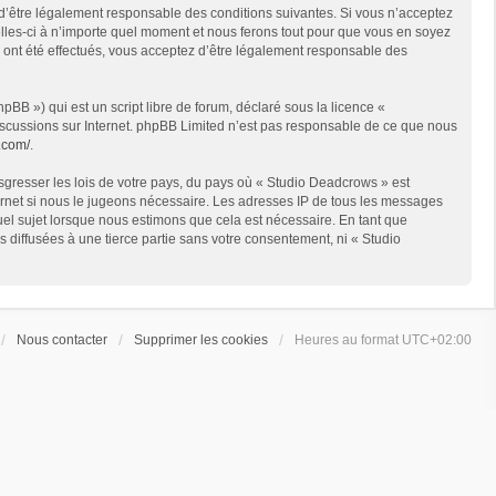
 d’être légalement responsable des conditions suivantes. Si vous n’acceptez
lles-ci à n’importe quel moment et nous ferons tout pour que vous en soyez
s ont été effectués, vous acceptez d’être légalement responsable des
BB ») qui est un script libre de forum, déclaré sous la licence «
 discussions sur Internet. phpBB Limited n’est pas responsable de ce que nous
.com/
.
sgresser les lois de votre pays, du pays où « Studio Deadcrows » est
ternet si nous le jugeons nécessaire. Les adresses IP de tous les messages
el sujet lorsque nous estimons que cela est nécessaire. En tant que
diffusées à une tierce partie sans votre consentement, ni « Studio
Nous contacter
Supprimer les cookies
Heures au format
UTC+02:00