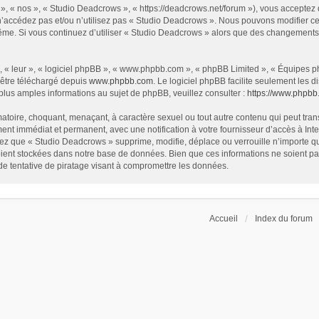
», « nos », « Studio Deadcrows », « https://deadcrows.net/forum »), vous acceptez
 n’accédez pas et/ou n’utilisez pas « Studio Deadcrows ». Nous pouvons modifier ce
s-même. Si vous continuez d’utiliser « Studio Deadcrows » alors que des changement
 « leur », « logiciel phpBB », « www.phpbb.com », « phpBB Limited », « Équipes php
 être téléchargé depuis
www.phpbb.com
. Le logiciel phpBB facilite seulement les
us amples informations au sujet de phpBB, veuillez consulter :
https://www.phpbb
atoire, choquant, menaçant, à caractère sexuel ou tout autre contenu qui peut tran
ent immédiat et permanent, avec une notification à votre fournisseur d’accès à In
ez que « Studio Deadcrows » supprime, modifie, déplace ou verrouille n’importe qu
ent stockées dans notre base de données. Bien que ces informations ne soient pas 
 tentative de piratage visant à compromettre les données.
Accueil
Index du forum