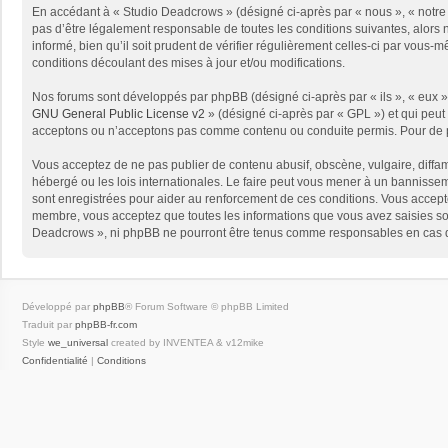
En accédant à « Studio Deadcrows » (désigné ci-après par « nous », « notre 
pas d’être légalement responsable de toutes les conditions suivantes, alors
informé, bien qu’il soit prudent de vérifier régulièrement celles-ci par vou
conditions découlant des mises à jour et/ou modifications.
Nos forums sont développés par phpBB (désigné ci-après par « ils », « eux »,
GNU General Public License v2
» (désigné ci-après par « GPL ») et qui peut
acceptons ou n’acceptons pas comme contenu ou conduite permis. Pour de pl
Vous acceptez de ne pas publier de contenu abusif, obscène, vulgaire, diffam
hébergé ou les lois internationales. Le faire peut vous mener à un bannissem
sont enregistrées pour aider au renforcement de ces conditions. Vous accept
membre, vous acceptez que toutes les informations que vous avez saisies soi
Deadcrows », ni phpBB ne pourront être tenus comme responsables en cas de
Développé par
phpBB
® Forum Software © phpBB Limited
Traduit par
phpBB-fr.com
Style
we_universal
created by INVENTEA & v12mike
Confidentialité
|
Conditions