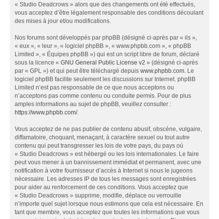
« Studio Deadcrows » alors que des changements ont été effectués,
vous acceptez d’être légalement responsable des conditions découlant
des mises à jour et/ou modifications.
Nos forums sont développés par phpBB (désigné ci-après par « ils »,
« eux », « leur », « logiciel phpBB », « www.phpbb.com », « phpBB
Limited », « Équipes phpBB ») qui est un script libre de forum, déclaré
sous la licence «
GNU General Public License v2
» (désigné ci-après
par « GPL ») et qui peut être téléchargé depuis
www.phpbb.com
. Le
logiciel phpBB facilite seulement les discussions sur Internet. phpBB
Limited n’est pas responsable de ce que nous acceptons ou
n’acceptons pas comme contenu ou conduite permis. Pour de plus
amples informations au sujet de phpBB, veuillez consulter :
https://www.phpbb.com/
.
Vous acceptez de ne pas publier de contenu abusif, obscène, vulgaire,
diffamatoire, choquant, menaçant, à caractère sexuel ou tout autre
contenu qui peut transgresser les lois de votre pays, du pays où
« Studio Deadcrows » est hébergé ou les lois internationales. Le faire
peut vous mener à un bannissement immédiat et permanent, avec une
notification à votre fournisseur d’accès à Internet si nous le jugeons
nécessaire. Les adresses IP de tous les messages sont enregistrées
pour aider au renforcement de ces conditions. Vous acceptez que
« Studio Deadcrows » supprime, modifie, déplace ou verrouille
n’importe quel sujet lorsque nous estimons que cela est nécessaire. En
tant que membre, vous acceptez que toutes les informations que vous