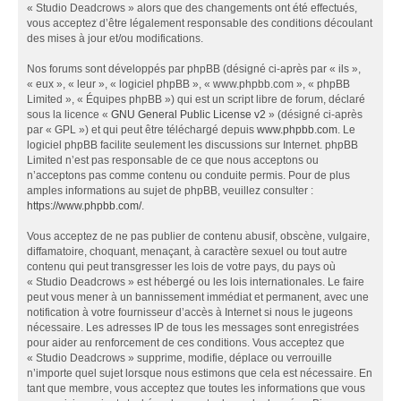
« Studio Deadcrows » alors que des changements ont été effectués,
vous acceptez d’être légalement responsable des conditions découlant
des mises à jour et/ou modifications.
Nos forums sont développés par phpBB (désigné ci-après par « ils »,
« eux », « leur », « logiciel phpBB », « www.phpbb.com », « phpBB
Limited », « Équipes phpBB ») qui est un script libre de forum, déclaré
sous la licence «
GNU General Public License v2
» (désigné ci-après
par « GPL ») et qui peut être téléchargé depuis
www.phpbb.com
. Le
logiciel phpBB facilite seulement les discussions sur Internet. phpBB
Limited n’est pas responsable de ce que nous acceptons ou
n’acceptons pas comme contenu ou conduite permis. Pour de plus
amples informations au sujet de phpBB, veuillez consulter :
https://www.phpbb.com/
.
Vous acceptez de ne pas publier de contenu abusif, obscène, vulgaire,
diffamatoire, choquant, menaçant, à caractère sexuel ou tout autre
contenu qui peut transgresser les lois de votre pays, du pays où
« Studio Deadcrows » est hébergé ou les lois internationales. Le faire
peut vous mener à un bannissement immédiat et permanent, avec une
notification à votre fournisseur d’accès à Internet si nous le jugeons
nécessaire. Les adresses IP de tous les messages sont enregistrées
pour aider au renforcement de ces conditions. Vous acceptez que
« Studio Deadcrows » supprime, modifie, déplace ou verrouille
n’importe quel sujet lorsque nous estimons que cela est nécessaire. En
tant que membre, vous acceptez que toutes les informations que vous