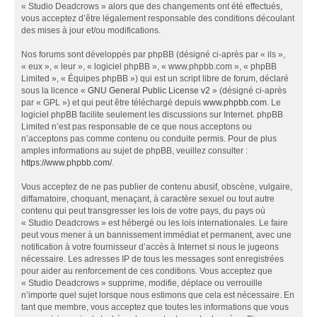
« Studio Deadcrows » alors que des changements ont été effectués,
vous acceptez d’être légalement responsable des conditions découlant
des mises à jour et/ou modifications.
Nos forums sont développés par phpBB (désigné ci-après par « ils »,
« eux », « leur », « logiciel phpBB », « www.phpbb.com », « phpBB
Limited », « Équipes phpBB ») qui est un script libre de forum, déclaré
sous la licence «
GNU General Public License v2
» (désigné ci-après
par « GPL ») et qui peut être téléchargé depuis
www.phpbb.com
. Le
logiciel phpBB facilite seulement les discussions sur Internet. phpBB
Limited n’est pas responsable de ce que nous acceptons ou
n’acceptons pas comme contenu ou conduite permis. Pour de plus
amples informations au sujet de phpBB, veuillez consulter :
https://www.phpbb.com/
.
Vous acceptez de ne pas publier de contenu abusif, obscène, vulgaire,
diffamatoire, choquant, menaçant, à caractère sexuel ou tout autre
contenu qui peut transgresser les lois de votre pays, du pays où
« Studio Deadcrows » est hébergé ou les lois internationales. Le faire
peut vous mener à un bannissement immédiat et permanent, avec une
notification à votre fournisseur d’accès à Internet si nous le jugeons
nécessaire. Les adresses IP de tous les messages sont enregistrées
pour aider au renforcement de ces conditions. Vous acceptez que
« Studio Deadcrows » supprime, modifie, déplace ou verrouille
n’importe quel sujet lorsque nous estimons que cela est nécessaire. En
tant que membre, vous acceptez que toutes les informations que vous