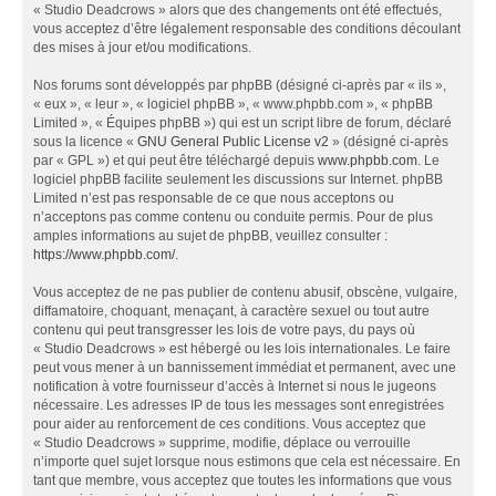
« Studio Deadcrows » alors que des changements ont été effectués,
vous acceptez d’être légalement responsable des conditions découlant
des mises à jour et/ou modifications.
Nos forums sont développés par phpBB (désigné ci-après par « ils »,
« eux », « leur », « logiciel phpBB », « www.phpbb.com », « phpBB
Limited », « Équipes phpBB ») qui est un script libre de forum, déclaré
sous la licence «
GNU General Public License v2
» (désigné ci-après
par « GPL ») et qui peut être téléchargé depuis
www.phpbb.com
. Le
logiciel phpBB facilite seulement les discussions sur Internet. phpBB
Limited n’est pas responsable de ce que nous acceptons ou
n’acceptons pas comme contenu ou conduite permis. Pour de plus
amples informations au sujet de phpBB, veuillez consulter :
https://www.phpbb.com/
.
Vous acceptez de ne pas publier de contenu abusif, obscène, vulgaire,
diffamatoire, choquant, menaçant, à caractère sexuel ou tout autre
contenu qui peut transgresser les lois de votre pays, du pays où
« Studio Deadcrows » est hébergé ou les lois internationales. Le faire
peut vous mener à un bannissement immédiat et permanent, avec une
notification à votre fournisseur d’accès à Internet si nous le jugeons
nécessaire. Les adresses IP de tous les messages sont enregistrées
pour aider au renforcement de ces conditions. Vous acceptez que
« Studio Deadcrows » supprime, modifie, déplace ou verrouille
n’importe quel sujet lorsque nous estimons que cela est nécessaire. En
tant que membre, vous acceptez que toutes les informations que vous