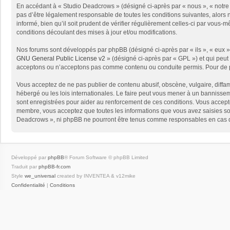
En accédant à « Studio Deadcrows » (désigné ci-après par « nous », « notre 
pas d’être légalement responsable de toutes les conditions suivantes, alors
informé, bien qu’il soit prudent de vérifier régulièrement celles-ci par vou
conditions découlant des mises à jour et/ou modifications.
Nos forums sont développés par phpBB (désigné ci-après par « ils », « eux »,
GNU General Public License v2
» (désigné ci-après par « GPL ») et qui peut
acceptons ou n’acceptons pas comme contenu ou conduite permis. Pour de pl
Vous acceptez de ne pas publier de contenu abusif, obscène, vulgaire, diffam
hébergé ou les lois internationales. Le faire peut vous mener à un bannissem
sont enregistrées pour aider au renforcement de ces conditions. Vous accept
membre, vous acceptez que toutes les informations que vous avez saisies soi
Deadcrows », ni phpBB ne pourront être tenus comme responsables en cas de
Développé par
phpBB
® Forum Software © phpBB Limited
Traduit par
phpBB-fr.com
Style
we_universal
created by INVENTEA & v12mike
Confidentialité
|
Conditions