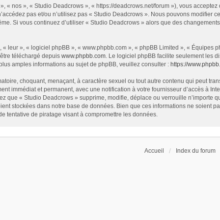
», « nos », « Studio Deadcrows », « https://deadcrows.net/forum »), vous acceptez
 n’accédez pas et/ou n’utilisez pas « Studio Deadcrows ». Nous pouvons modifier ce
s-même. Si vous continuez d’utiliser « Studio Deadcrows » alors que des changement
 « leur », « logiciel phpBB », « www.phpbb.com », « phpBB Limited », « Équipes php
 être téléchargé depuis
www.phpbb.com
. Le logiciel phpBB facilite seulement les
us amples informations au sujet de phpBB, veuillez consulter :
https://www.phpbb
atoire, choquant, menaçant, à caractère sexuel ou tout autre contenu qui peut tran
ent immédiat et permanent, avec une notification à votre fournisseur d’accès à In
ez que « Studio Deadcrows » supprime, modifie, déplace ou verrouille n’importe qu
ent stockées dans notre base de données. Bien que ces informations ne soient pas 
 tentative de piratage visant à compromettre les données.
Accueil
Index du forum