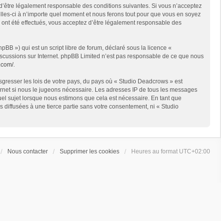
 d’être légalement responsable des conditions suivantes. Si vous n’acceptez
lles-ci à n’importe quel moment et nous ferons tout pour que vous en soyez
s ont été effectués, vous acceptez d’être légalement responsable des
BB ») qui est un script libre de forum, déclaré sous la licence «
 discussions sur Internet. phpBB Limited n’est pas responsable de ce que nous
.com/
.
sgresser les lois de votre pays, du pays où « Studio Deadcrows » est
ternet si nous le jugeons nécessaire. Les adresses IP de tous les messages
el sujet lorsque nous estimons que cela est nécessaire. En tant que
diffusées à une tierce partie sans votre consentement, ni « Studio
Nous contacter
Supprimer les cookies
Heures au format
UTC+02:00