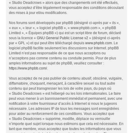
« Studio Deadcrows » alors que des changements ont été effectués,
vous acceptez d’être légalement responsable des conditions découlant
des mises à jour et/ou modifications.
Nos forums sont développés par phpBB (désigné ci-après par « ils »,
« eux », « leur », « logiciel phpBB », « www.phpbb.com », « phpBB
Limited », « Équipes phpBB ») qui est un script libre de forum, déclaré
sous la licence «
GNU General Public License v2
» (désigné ci-après
par « GPL ») et qui peut être téléchargé depuis
www.phpbb.com
. Le
logiciel phpBB facilite seulement les discussions sur Internet. phpBB
Limited n’est pas responsable de ce que nous acceptons ou
n’acceptons pas comme contenu ou conduite permis. Pour de plus
amples informations au sujet de phpBB, veuillez consulter :
https://www.phpbb.com/
.
Vous acceptez de ne pas publier de contenu abusif, obscène, vulgaire,
diffamatoire, choquant, menaçant, à caractère sexuel ou tout autre
contenu qui peut transgresser les lois de votre pays, du pays où
« Studio Deadcrows » est hébergé ou les lois internationales. Le faire
peut vous mener à un bannissement immédiat et permanent, avec une
notification à votre fournisseur d’accès à Internet si nous le jugeons
nécessaire. Les adresses IP de tous les messages sont enregistrées
pour aider au renforcement de ces conditions. Vous acceptez que
« Studio Deadcrows » supprime, modifie, déplace ou verrouille
n’importe quel sujet lorsque nous estimons que cela est nécessaire. En
tant que membre, vous acceptez que toutes les informations que vous