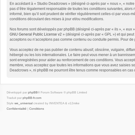
En accédant à « Studio Deadcrows » (désigné ci-après par « nous », « notre 
pas d’être légalement responsable de toutes les conditions suivantes, alors
informé, bien qu’il soit prudent de vérifier régulièrement celles-ci par vou
conditions découlant des mises à jour et/ou modifications.
Nos forums sont développés par phpBB (désigné ci-après par « ils », « eux »,
GNU General Public License v2
» (désigné ci-après par « GPL ») et qui peut
acceptons ou n’acceptons pas comme contenu ou conduite permis. Pour de pl
Vous acceptez de ne pas publier de contenu abusif, obscène, vulgaire, diffam
hébergé ou les lois internationales. Le faire peut vous mener à un bannissem
sont enregistrées pour aider au renforcement de ces conditions. Vous accept
membre, vous acceptez que toutes les informations que vous avez saisies soi
Deadcrows », ni phpBB ne pourront être tenus comme responsables en cas de
Développé par
phpBB
® Forum Software © phpBB Limited
Traduit par
phpBB-fr.com
Style
we_universal
created by INVENTEA & v12mike
Confidentialité
|
Conditions