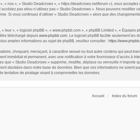
», « nos », « Studio Deadcrows », « https://deadcrows.net/forum »), vous acceptez
 n’accédez pas et/ou n’utilisez pas « Studio Deadcrows ». Nous pouvons modifier ce
s-même. Si vous continuez d’utiliser « Studio Deadcrows » alors que des changement
 « leur », « logiciel phpBB », « www.phpbb.com », « phpBB Limited », « Équipes php
 être téléchargé depuis
www.phpbb.com
. Le logiciel phpBB facilite seulement les
us amples informations au sujet de phpBB, veuillez consulter :
https://www.phpbb
atoire, choquant, menaçant, à caractère sexuel ou tout autre contenu qui peut tran
ent immédiat et permanent, avec une notification à votre fournisseur d’accès à In
ez que « Studio Deadcrows » supprime, modifie, déplace ou verrouille n’importe qu
ent stockées dans notre base de données. Bien que ces informations ne soient pas 
 tentative de piratage visant à compromettre les données.
Accueil
Index du forum