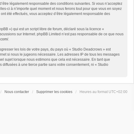
 d’être légalement responsable des conditions suivantes. Si vous n’acceptez
lles-ci à n’importe quel moment et nous ferons tout pour que vous en soyez
s ont été effectués, vous acceptez d’être légalement responsable des
BB ») qui est un script libre de forum, déclaré sous la licence «
 discussions sur Internet. phpBB Limited n’est pas responsable de ce que nous
.com/
.
sgresser les lois de votre pays, du pays où « Studio Deadcrows » est
ternet si nous le jugeons nécessaire. Les adresses IP de tous les messages
el sujet lorsque nous estimons que cela est nécessaire. En tant que
diffusées à une tierce partie sans votre consentement, ni « Studio
Nous contacter
Supprimer les cookies
Heures au format
UTC+02:00