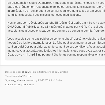
En accédant à « Studio Deadcrows » (désigné ci-après par « nous », « notre 
pas d’être légalement responsable de toutes les conditions suivantes, alors
informé, bien qu’il soit prudent de vérifier régulièrement celles-ci par vou
conditions découlant des mises à jour et/ou modifications.
Nos forums sont développés par phpBB (désigné ci-après par « ils », « eux »,
GNU General Public License v2
» (désigné ci-après par « GPL ») et qui peut
acceptons ou n’acceptons pas comme contenu ou conduite permis. Pour de pl
Vous acceptez de ne pas publier de contenu abusif, obscène, vulgaire, diffam
hébergé ou les lois internationales. Le faire peut vous mener à un bannissem
sont enregistrées pour aider au renforcement de ces conditions. Vous accept
membre, vous acceptez que toutes les informations que vous avez saisies soi
Deadcrows », ni phpBB ne pourront être tenus comme responsables en cas de
Développé par
phpBB
® Forum Software © phpBB Limited
Traduit par
phpBB-fr.com
Style
we_universal
created by INVENTEA & v12mike
Confidentialité
|
Conditions