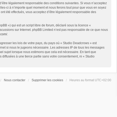
 d’être légalement responsable des conditions suivantes. Si vous n’acceptez
lles-ci à n’importe quel moment et nous ferons tout pour que vous en soyez
s ont été effectués, vous acceptez d’être légalement responsable des
BB ») qui est un script libre de forum, déclaré sous la licence «
 discussions sur Internet. phpBB Limited n’est pas responsable de ce que nous
.com/
.
sgresser les lois de votre pays, du pays où « Studio Deadcrows » est
ternet si nous le jugeons nécessaire. Les adresses IP de tous les messages
el sujet lorsque nous estimons que cela est nécessaire. En tant que
diffusées à une tierce partie sans votre consentement, ni « Studio
Nous contacter
Supprimer les cookies
Heures au format
UTC+02:00