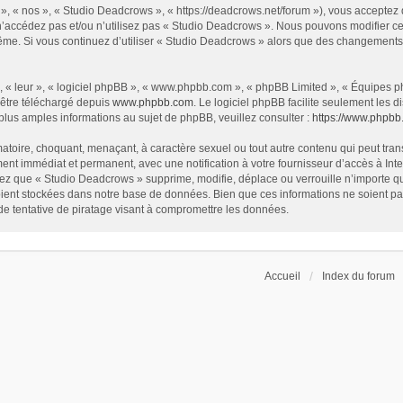
», « nos », « Studio Deadcrows », « https://deadcrows.net/forum »), vous acceptez
 n’accédez pas et/ou n’utilisez pas « Studio Deadcrows ». Nous pouvons modifier ce
s-même. Si vous continuez d’utiliser « Studio Deadcrows » alors que des changement
 « leur », « logiciel phpBB », « www.phpbb.com », « phpBB Limited », « Équipes php
 être téléchargé depuis
www.phpbb.com
. Le logiciel phpBB facilite seulement les
us amples informations au sujet de phpBB, veuillez consulter :
https://www.phpbb
atoire, choquant, menaçant, à caractère sexuel ou tout autre contenu qui peut tran
ent immédiat et permanent, avec une notification à votre fournisseur d’accès à In
ez que « Studio Deadcrows » supprime, modifie, déplace ou verrouille n’importe qu
ent stockées dans notre base de données. Bien que ces informations ne soient pas 
 tentative de piratage visant à compromettre les données.
Accueil
Index du forum