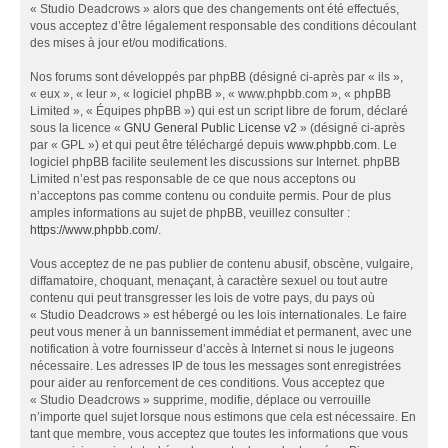
« Studio Deadcrows » alors que des changements ont été effectués,
vous acceptez d’être légalement responsable des conditions découlant
des mises à jour et/ou modifications.
Nos forums sont développés par phpBB (désigné ci-après par « ils »,
« eux », « leur », « logiciel phpBB », « www.phpbb.com », « phpBB
Limited », « Équipes phpBB ») qui est un script libre de forum, déclaré
sous la licence «
GNU General Public License v2
» (désigné ci-après
par « GPL ») et qui peut être téléchargé depuis
www.phpbb.com
. Le
logiciel phpBB facilite seulement les discussions sur Internet. phpBB
Limited n’est pas responsable de ce que nous acceptons ou
n’acceptons pas comme contenu ou conduite permis. Pour de plus
amples informations au sujet de phpBB, veuillez consulter :
https://www.phpbb.com/
.
Vous acceptez de ne pas publier de contenu abusif, obscène, vulgaire,
diffamatoire, choquant, menaçant, à caractère sexuel ou tout autre
contenu qui peut transgresser les lois de votre pays, du pays où
« Studio Deadcrows » est hébergé ou les lois internationales. Le faire
peut vous mener à un bannissement immédiat et permanent, avec une
notification à votre fournisseur d’accès à Internet si nous le jugeons
nécessaire. Les adresses IP de tous les messages sont enregistrées
pour aider au renforcement de ces conditions. Vous acceptez que
« Studio Deadcrows » supprime, modifie, déplace ou verrouille
n’importe quel sujet lorsque nous estimons que cela est nécessaire. En
tant que membre, vous acceptez que toutes les informations que vous