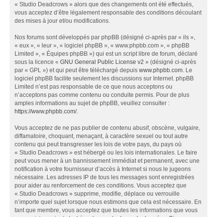
« Studio Deadcrows » alors que des changements ont été effectués,
vous acceptez d’être légalement responsable des conditions découlant
des mises à jour et/ou modifications.
Nos forums sont développés par phpBB (désigné ci-après par « ils »,
« eux », « leur », « logiciel phpBB », « www.phpbb.com », « phpBB
Limited », « Équipes phpBB ») qui est un script libre de forum, déclaré
sous la licence «
GNU General Public License v2
» (désigné ci-après
par « GPL ») et qui peut être téléchargé depuis
www.phpbb.com
. Le
logiciel phpBB facilite seulement les discussions sur Internet. phpBB
Limited n’est pas responsable de ce que nous acceptons ou
n’acceptons pas comme contenu ou conduite permis. Pour de plus
amples informations au sujet de phpBB, veuillez consulter :
https://www.phpbb.com/
.
Vous acceptez de ne pas publier de contenu abusif, obscène, vulgaire,
diffamatoire, choquant, menaçant, à caractère sexuel ou tout autre
contenu qui peut transgresser les lois de votre pays, du pays où
« Studio Deadcrows » est hébergé ou les lois internationales. Le faire
peut vous mener à un bannissement immédiat et permanent, avec une
notification à votre fournisseur d’accès à Internet si nous le jugeons
nécessaire. Les adresses IP de tous les messages sont enregistrées
pour aider au renforcement de ces conditions. Vous acceptez que
« Studio Deadcrows » supprime, modifie, déplace ou verrouille
n’importe quel sujet lorsque nous estimons que cela est nécessaire. En
tant que membre, vous acceptez que toutes les informations que vous