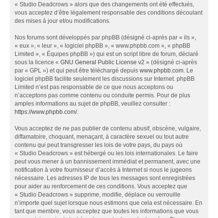
« Studio Deadcrows » alors que des changements ont été effectués,
vous acceptez d’être légalement responsable des conditions découlant
des mises à jour et/ou modifications.
Nos forums sont développés par phpBB (désigné ci-après par « ils »,
« eux », « leur », « logiciel phpBB », « www.phpbb.com », « phpBB
Limited », « Équipes phpBB ») qui est un script libre de forum, déclaré
sous la licence «
GNU General Public License v2
» (désigné ci-après
par « GPL ») et qui peut être téléchargé depuis
www.phpbb.com
. Le
logiciel phpBB facilite seulement les discussions sur Internet. phpBB
Limited n’est pas responsable de ce que nous acceptons ou
n’acceptons pas comme contenu ou conduite permis. Pour de plus
amples informations au sujet de phpBB, veuillez consulter :
https://www.phpbb.com/
.
Vous acceptez de ne pas publier de contenu abusif, obscène, vulgaire,
diffamatoire, choquant, menaçant, à caractère sexuel ou tout autre
contenu qui peut transgresser les lois de votre pays, du pays où
« Studio Deadcrows » est hébergé ou les lois internationales. Le faire
peut vous mener à un bannissement immédiat et permanent, avec une
notification à votre fournisseur d’accès à Internet si nous le jugeons
nécessaire. Les adresses IP de tous les messages sont enregistrées
pour aider au renforcement de ces conditions. Vous acceptez que
« Studio Deadcrows » supprime, modifie, déplace ou verrouille
n’importe quel sujet lorsque nous estimons que cela est nécessaire. En
tant que membre, vous acceptez que toutes les informations que vous