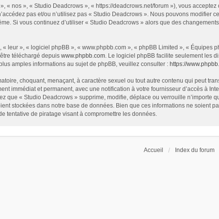
», « nos », « Studio Deadcrows », « https://deadcrows.net/forum »), vous acceptez
 n’accédez pas et/ou n’utilisez pas « Studio Deadcrows ». Nous pouvons modifier ce
s-même. Si vous continuez d’utiliser « Studio Deadcrows » alors que des changement
 « leur », « logiciel phpBB », « www.phpbb.com », « phpBB Limited », « Équipes php
 être téléchargé depuis
www.phpbb.com
. Le logiciel phpBB facilite seulement les
us amples informations au sujet de phpBB, veuillez consulter :
https://www.phpbb
atoire, choquant, menaçant, à caractère sexuel ou tout autre contenu qui peut tran
ent immédiat et permanent, avec une notification à votre fournisseur d’accès à In
ez que « Studio Deadcrows » supprime, modifie, déplace ou verrouille n’importe qu
ent stockées dans notre base de données. Bien que ces informations ne soient pas 
 tentative de piratage visant à compromettre les données.
Accueil
Index du forum