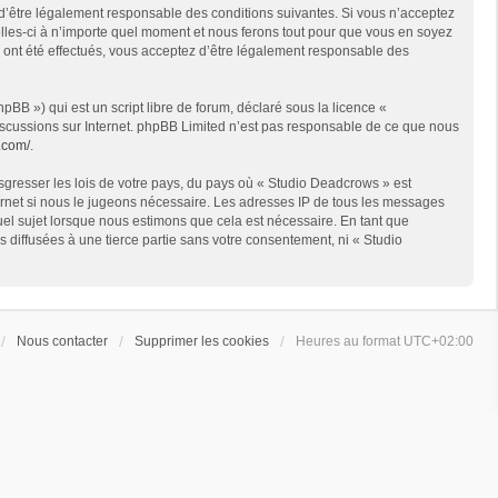
 d’être légalement responsable des conditions suivantes. Si vous n’acceptez
lles-ci à n’importe quel moment et nous ferons tout pour que vous en soyez
s ont été effectués, vous acceptez d’être légalement responsable des
BB ») qui est un script libre de forum, déclaré sous la licence «
 discussions sur Internet. phpBB Limited n’est pas responsable de ce que nous
.com/
.
sgresser les lois de votre pays, du pays où « Studio Deadcrows » est
ternet si nous le jugeons nécessaire. Les adresses IP de tous les messages
el sujet lorsque nous estimons que cela est nécessaire. En tant que
diffusées à une tierce partie sans votre consentement, ni « Studio
Nous contacter
Supprimer les cookies
Heures au format
UTC+02:00