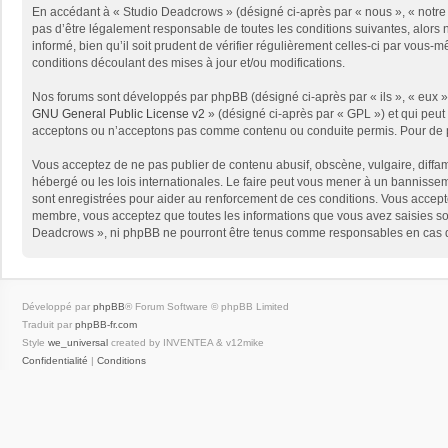
En accédant à « Studio Deadcrows » (désigné ci-après par « nous », « notre 
pas d’être légalement responsable de toutes les conditions suivantes, alors
informé, bien qu’il soit prudent de vérifier régulièrement celles-ci par vou
conditions découlant des mises à jour et/ou modifications.
Nos forums sont développés par phpBB (désigné ci-après par « ils », « eux »,
GNU General Public License v2
» (désigné ci-après par « GPL ») et qui peut
acceptons ou n’acceptons pas comme contenu ou conduite permis. Pour de pl
Vous acceptez de ne pas publier de contenu abusif, obscène, vulgaire, diffam
hébergé ou les lois internationales. Le faire peut vous mener à un bannissem
sont enregistrées pour aider au renforcement de ces conditions. Vous accept
membre, vous acceptez que toutes les informations que vous avez saisies soi
Deadcrows », ni phpBB ne pourront être tenus comme responsables en cas de
Développé par
phpBB
® Forum Software © phpBB Limited
Traduit par
phpBB-fr.com
Style
we_universal
created by INVENTEA & v12mike
Confidentialité
|
Conditions