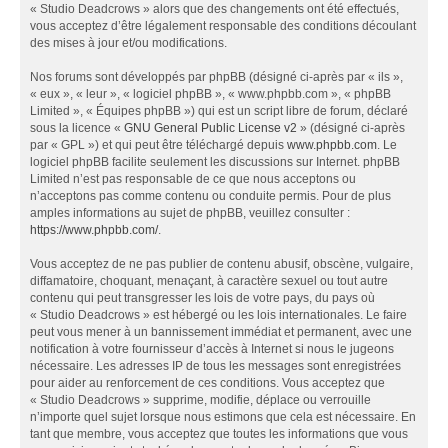
« Studio Deadcrows » alors que des changements ont été effectués,
vous acceptez d’être légalement responsable des conditions découlant
des mises à jour et/ou modifications.
Nos forums sont développés par phpBB (désigné ci-après par « ils »,
« eux », « leur », « logiciel phpBB », « www.phpbb.com », « phpBB
Limited », « Équipes phpBB ») qui est un script libre de forum, déclaré
sous la licence «
GNU General Public License v2
» (désigné ci-après
par « GPL ») et qui peut être téléchargé depuis
www.phpbb.com
. Le
logiciel phpBB facilite seulement les discussions sur Internet. phpBB
Limited n’est pas responsable de ce que nous acceptons ou
n’acceptons pas comme contenu ou conduite permis. Pour de plus
amples informations au sujet de phpBB, veuillez consulter :
https://www.phpbb.com/
.
Vous acceptez de ne pas publier de contenu abusif, obscène, vulgaire,
diffamatoire, choquant, menaçant, à caractère sexuel ou tout autre
contenu qui peut transgresser les lois de votre pays, du pays où
« Studio Deadcrows » est hébergé ou les lois internationales. Le faire
peut vous mener à un bannissement immédiat et permanent, avec une
notification à votre fournisseur d’accès à Internet si nous le jugeons
nécessaire. Les adresses IP de tous les messages sont enregistrées
pour aider au renforcement de ces conditions. Vous acceptez que
« Studio Deadcrows » supprime, modifie, déplace ou verrouille
n’importe quel sujet lorsque nous estimons que cela est nécessaire. En
tant que membre, vous acceptez que toutes les informations que vous