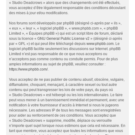
« Studio Deadcrows » alors que des changements ont été effectués,
vous acceptez d’être légalement responsable des conditions découlant
des mises à jour et/ou modifications.
Nos forums sont développés par phpBB (désigné ci-après par « ils »,
« eux », « leur », « logiciel phpBB », « www.phpbb.com », « phpBB
Limited », « Équipes phpBB ») qui est un script libre de forum, déclaré
sous la licence «
GNU General Public License v2
» (désigné ci-après
par « GPL ») et qui peut être téléchargé depuis
www.phpbb.com
. Le
logiciel phpBB facilite seulement les discussions sur Internet. phpBB
Limited n’est pas responsable de ce que nous acceptons ou
n’acceptons pas comme contenu ou conduite permis. Pour de plus
amples informations au sujet de phpBB, veuillez consulter :
https://www.phpbb.com/
.
Vous acceptez de ne pas publier de contenu abusif, obscène, vulgaire,
diffamatoire, choquant, menaçant, à caractère sexuel ou tout autre
contenu qui peut transgresser les lois de votre pays, du pays où
« Studio Deadcrows » est hébergé ou les lois internationales. Le faire
peut vous mener à un bannissement immédiat et permanent, avec une
notification à votre fournisseur d’accès à Internet si nous le jugeons
nécessaire. Les adresses IP de tous les messages sont enregistrées
pour aider au renforcement de ces conditions. Vous acceptez que
« Studio Deadcrows » supprime, modifie, déplace ou verrouille
n’importe quel sujet lorsque nous estimons que cela est nécessaire. En
tant que membre, vous acceptez que toutes les informations que vous