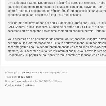
En accédant à « Studio Deadcrows » (désigné ci-après par « nous », « notre 
pas d’être légalement responsable de toutes les conditions suivantes, alors
informé, bien qu’il soit prudent de vérifier régulièrement celles-ci par vou
conditions découlant des mises à jour et/ou modifications.
Nos forums sont développés par phpBB (désigné ci-après par « ils », « eux »,
GNU General Public License v2
» (désigné ci-après par « GPL ») et qui peut
acceptons ou n’acceptons pas comme contenu ou conduite permis. Pour de pl
Vous acceptez de ne pas publier de contenu abusif, obscène, vulgaire, diffam
hébergé ou les lois internationales. Le faire peut vous mener à un bannissem
sont enregistrées pour aider au renforcement de ces conditions. Vous accept
membre, vous acceptez que toutes les informations que vous avez saisies soi
Deadcrows », ni phpBB ne pourront être tenus comme responsables en cas de
Développé par
phpBB
® Forum Software © phpBB Limited
Traduit par
phpBB-fr.com
Style
we_universal
created by INVENTEA & v12mike
Confidentialité
|
Conditions