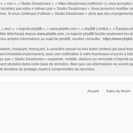
», « nos », « Studio Deadcrows », « https://deadcrows.net/forum »), vous acceptez
 n’accédez pas et/ou n’utilisez pas « Studio Deadcrows ». Nous pouvons modifier ce
s-même. Si vous continuez d’utiliser « Studio Deadcrows » alors que des changement
 « leur », « logiciel phpBB », « www.phpbb.com », « phpBB Limited », « Équipes php
 être téléchargé depuis
www.phpbb.com
. Le logiciel phpBB facilite seulement les
us amples informations au sujet de phpBB, veuillez consulter :
https://www.phpbb
atoire, choquant, menaçant, à caractère sexuel ou tout autre contenu qui peut tran
ent immédiat et permanent, avec une notification à votre fournisseur d’accès à In
ez que « Studio Deadcrows » supprime, modifie, déplace ou verrouille n’importe qu
ent stockées dans notre base de données. Bien que ces informations ne soient pas 
 tentative de piratage visant à compromettre les données.
Accueil
Index du forum