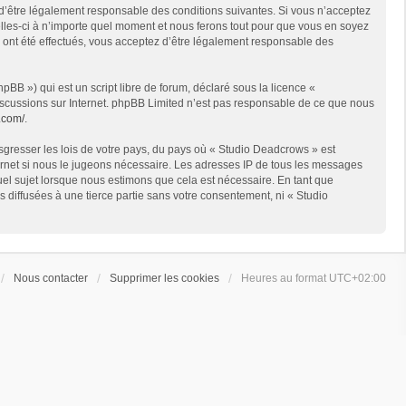
 d’être légalement responsable des conditions suivantes. Si vous n’acceptez
lles-ci à n’importe quel moment et nous ferons tout pour que vous en soyez
s ont été effectués, vous acceptez d’être légalement responsable des
BB ») qui est un script libre de forum, déclaré sous la licence «
 discussions sur Internet. phpBB Limited n’est pas responsable de ce que nous
.com/
.
sgresser les lois de votre pays, du pays où « Studio Deadcrows » est
ternet si nous le jugeons nécessaire. Les adresses IP de tous les messages
el sujet lorsque nous estimons que cela est nécessaire. En tant que
diffusées à une tierce partie sans votre consentement, ni « Studio
Nous contacter
Supprimer les cookies
Heures au format
UTC+02:00