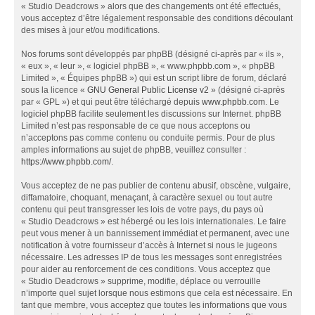
« Studio Deadcrows » alors que des changements ont été effectués,
vous acceptez d’être légalement responsable des conditions découlant
des mises à jour et/ou modifications.
Nos forums sont développés par phpBB (désigné ci-après par « ils »,
« eux », « leur », « logiciel phpBB », « www.phpbb.com », « phpBB
Limited », « Équipes phpBB ») qui est un script libre de forum, déclaré
sous la licence «
GNU General Public License v2
» (désigné ci-après
par « GPL ») et qui peut être téléchargé depuis
www.phpbb.com
. Le
logiciel phpBB facilite seulement les discussions sur Internet. phpBB
Limited n’est pas responsable de ce que nous acceptons ou
n’acceptons pas comme contenu ou conduite permis. Pour de plus
amples informations au sujet de phpBB, veuillez consulter :
https://www.phpbb.com/
.
Vous acceptez de ne pas publier de contenu abusif, obscène, vulgaire,
diffamatoire, choquant, menaçant, à caractère sexuel ou tout autre
contenu qui peut transgresser les lois de votre pays, du pays où
« Studio Deadcrows » est hébergé ou les lois internationales. Le faire
peut vous mener à un bannissement immédiat et permanent, avec une
notification à votre fournisseur d’accès à Internet si nous le jugeons
nécessaire. Les adresses IP de tous les messages sont enregistrées
pour aider au renforcement de ces conditions. Vous acceptez que
« Studio Deadcrows » supprime, modifie, déplace ou verrouille
n’importe quel sujet lorsque nous estimons que cela est nécessaire. En
tant que membre, vous acceptez que toutes les informations que vous