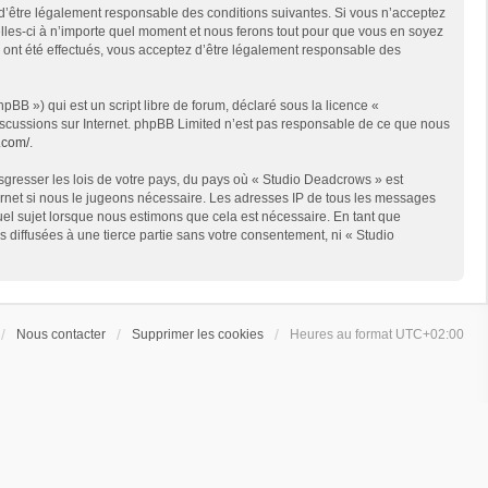
 d’être légalement responsable des conditions suivantes. Si vous n’acceptez
lles-ci à n’importe quel moment et nous ferons tout pour que vous en soyez
s ont été effectués, vous acceptez d’être légalement responsable des
BB ») qui est un script libre de forum, déclaré sous la licence «
 discussions sur Internet. phpBB Limited n’est pas responsable de ce que nous
.com/
.
sgresser les lois de votre pays, du pays où « Studio Deadcrows » est
ternet si nous le jugeons nécessaire. Les adresses IP de tous les messages
el sujet lorsque nous estimons que cela est nécessaire. En tant que
diffusées à une tierce partie sans votre consentement, ni « Studio
Nous contacter
Supprimer les cookies
Heures au format
UTC+02:00