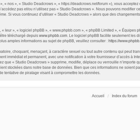
», « nos », « Studio Deadcrows », « https://deadcrows.net/forum »), vous acceptez
 n’accédez pas et/ou n’utilisez pas « Studio Deadcrows ». Nous pouvons modifier ce
s-même. Si vous continuez d’utiliser « Studio Deadcrows » alors que des changement
 « leur », « logiciel phpBB », « www.phpbb.com », « phpBB Limited », « Équipes php
 être téléchargé depuis
www.phpbb.com
. Le logiciel phpBB facilite seulement les
us amples informations au sujet de phpBB, veuillez consulter :
https://www.phpbb
atoire, choquant, menaçant, à caractère sexuel ou tout autre contenu qui peut tran
ent immédiat et permanent, avec une notification à votre fournisseur d’accès à In
ez que « Studio Deadcrows » supprime, modifie, déplace ou verrouille n’importe qu
ent stockées dans notre base de données. Bien que ces informations ne soient pas 
 tentative de piratage visant à compromettre les données.
Accueil
Index du forum