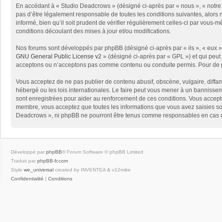
En accédant à « Studio Deadcrows » (désigné ci-après par « nous », « notre 
pas d’être légalement responsable de toutes les conditions suivantes, alors
informé, bien qu’il soit prudent de vérifier régulièrement celles-ci par vou
conditions découlant des mises à jour et/ou modifications.
Nos forums sont développés par phpBB (désigné ci-après par « ils », « eux »,
GNU General Public License v2
» (désigné ci-après par « GPL ») et qui peut
acceptons ou n’acceptons pas comme contenu ou conduite permis. Pour de pl
Vous acceptez de ne pas publier de contenu abusif, obscène, vulgaire, diffam
hébergé ou les lois internationales. Le faire peut vous mener à un bannissem
sont enregistrées pour aider au renforcement de ces conditions. Vous accept
membre, vous acceptez que toutes les informations que vous avez saisies soi
Deadcrows », ni phpBB ne pourront être tenus comme responsables en cas de
Développé par
phpBB
® Forum Software © phpBB Limited
Traduit par
phpBB-fr.com
Style
we_universal
created by INVENTEA & v12mike
Confidentialité
|
Conditions