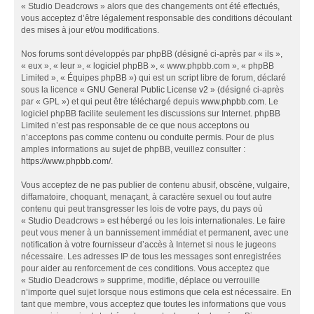
« Studio Deadcrows » alors que des changements ont été effectués,
vous acceptez d’être légalement responsable des conditions découlant
des mises à jour et/ou modifications.
Nos forums sont développés par phpBB (désigné ci-après par « ils »,
« eux », « leur », « logiciel phpBB », « www.phpbb.com », « phpBB
Limited », « Équipes phpBB ») qui est un script libre de forum, déclaré
sous la licence «
GNU General Public License v2
» (désigné ci-après
par « GPL ») et qui peut être téléchargé depuis
www.phpbb.com
. Le
logiciel phpBB facilite seulement les discussions sur Internet. phpBB
Limited n’est pas responsable de ce que nous acceptons ou
n’acceptons pas comme contenu ou conduite permis. Pour de plus
amples informations au sujet de phpBB, veuillez consulter :
https://www.phpbb.com/
.
Vous acceptez de ne pas publier de contenu abusif, obscène, vulgaire,
diffamatoire, choquant, menaçant, à caractère sexuel ou tout autre
contenu qui peut transgresser les lois de votre pays, du pays où
« Studio Deadcrows » est hébergé ou les lois internationales. Le faire
peut vous mener à un bannissement immédiat et permanent, avec une
notification à votre fournisseur d’accès à Internet si nous le jugeons
nécessaire. Les adresses IP de tous les messages sont enregistrées
pour aider au renforcement de ces conditions. Vous acceptez que
« Studio Deadcrows » supprime, modifie, déplace ou verrouille
n’importe quel sujet lorsque nous estimons que cela est nécessaire. En
tant que membre, vous acceptez que toutes les informations que vous