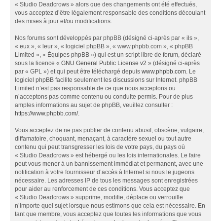
« Studio Deadcrows » alors que des changements ont été effectués,
vous acceptez d’être légalement responsable des conditions découlant
des mises à jour et/ou modifications.
Nos forums sont développés par phpBB (désigné ci-après par « ils »,
« eux », « leur », « logiciel phpBB », « www.phpbb.com », « phpBB
Limited », « Équipes phpBB ») qui est un script libre de forum, déclaré
sous la licence «
GNU General Public License v2
» (désigné ci-après
par « GPL ») et qui peut être téléchargé depuis
www.phpbb.com
. Le
logiciel phpBB facilite seulement les discussions sur Internet. phpBB
Limited n’est pas responsable de ce que nous acceptons ou
n’acceptons pas comme contenu ou conduite permis. Pour de plus
amples informations au sujet de phpBB, veuillez consulter :
https://www.phpbb.com/
.
Vous acceptez de ne pas publier de contenu abusif, obscène, vulgaire,
diffamatoire, choquant, menaçant, à caractère sexuel ou tout autre
contenu qui peut transgresser les lois de votre pays, du pays où
« Studio Deadcrows » est hébergé ou les lois internationales. Le faire
peut vous mener à un bannissement immédiat et permanent, avec une
notification à votre fournisseur d’accès à Internet si nous le jugeons
nécessaire. Les adresses IP de tous les messages sont enregistrées
pour aider au renforcement de ces conditions. Vous acceptez que
« Studio Deadcrows » supprime, modifie, déplace ou verrouille
n’importe quel sujet lorsque nous estimons que cela est nécessaire. En
tant que membre, vous acceptez que toutes les informations que vous