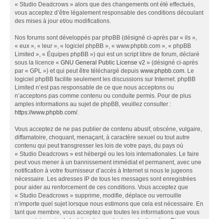
« Studio Deadcrows » alors que des changements ont été effectués,
vous acceptez d’être légalement responsable des conditions découlant
des mises à jour et/ou modifications.
Nos forums sont développés par phpBB (désigné ci-après par « ils »,
« eux », « leur », « logiciel phpBB », « www.phpbb.com », « phpBB
Limited », « Équipes phpBB ») qui est un script libre de forum, déclaré
sous la licence «
GNU General Public License v2
» (désigné ci-après
par « GPL ») et qui peut être téléchargé depuis
www.phpbb.com
. Le
logiciel phpBB facilite seulement les discussions sur Internet. phpBB
Limited n’est pas responsable de ce que nous acceptons ou
n’acceptons pas comme contenu ou conduite permis. Pour de plus
amples informations au sujet de phpBB, veuillez consulter :
https://www.phpbb.com/
.
Vous acceptez de ne pas publier de contenu abusif, obscène, vulgaire,
diffamatoire, choquant, menaçant, à caractère sexuel ou tout autre
contenu qui peut transgresser les lois de votre pays, du pays où
« Studio Deadcrows » est hébergé ou les lois internationales. Le faire
peut vous mener à un bannissement immédiat et permanent, avec une
notification à votre fournisseur d’accès à Internet si nous le jugeons
nécessaire. Les adresses IP de tous les messages sont enregistrées
pour aider au renforcement de ces conditions. Vous acceptez que
« Studio Deadcrows » supprime, modifie, déplace ou verrouille
n’importe quel sujet lorsque nous estimons que cela est nécessaire. En
tant que membre, vous acceptez que toutes les informations que vous