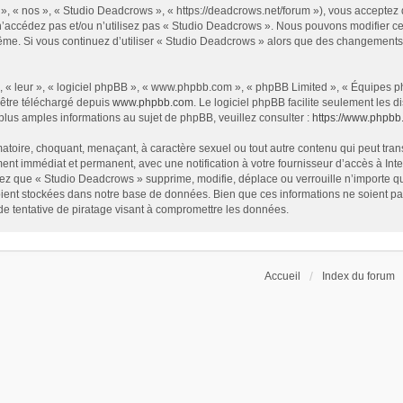
», « nos », « Studio Deadcrows », « https://deadcrows.net/forum »), vous acceptez
 n’accédez pas et/ou n’utilisez pas « Studio Deadcrows ». Nous pouvons modifier ce
s-même. Si vous continuez d’utiliser « Studio Deadcrows » alors que des changement
 « leur », « logiciel phpBB », « www.phpbb.com », « phpBB Limited », « Équipes php
 être téléchargé depuis
www.phpbb.com
. Le logiciel phpBB facilite seulement les
us amples informations au sujet de phpBB, veuillez consulter :
https://www.phpbb
atoire, choquant, menaçant, à caractère sexuel ou tout autre contenu qui peut tran
ent immédiat et permanent, avec une notification à votre fournisseur d’accès à In
ez que « Studio Deadcrows » supprime, modifie, déplace ou verrouille n’importe qu
ent stockées dans notre base de données. Bien que ces informations ne soient pas 
 tentative de piratage visant à compromettre les données.
Accueil
Index du forum