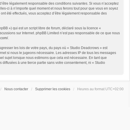
 d’être légalement responsable des conditions suivantes. Si vous n’acceptez
lles-ci à n’importe quel moment et nous ferons tout pour que vous en soyez
s ont été effectués, vous acceptez d’être légalement responsable des
BB ») qui est un script libre de forum, déclaré sous la licence «
 discussions sur Internet. phpBB Limited n’est pas responsable de ce que nous
.com/
.
sgresser les lois de votre pays, du pays où « Studio Deadcrows » est
ternet si nous le jugeons nécessaire. Les adresses IP de tous les messages
el sujet lorsque nous estimons que cela est nécessaire. En tant que
diffusées à une tierce partie sans votre consentement, ni « Studio
Nous contacter
Supprimer les cookies
Heures au format
UTC+02:00