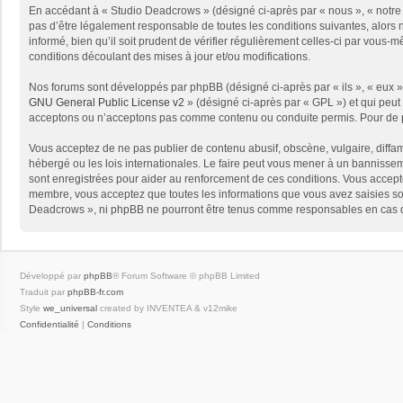
En accédant à « Studio Deadcrows » (désigné ci-après par « nous », « notre 
pas d’être légalement responsable de toutes les conditions suivantes, alors
informé, bien qu’il soit prudent de vérifier régulièrement celles-ci par vou
conditions découlant des mises à jour et/ou modifications.
Nos forums sont développés par phpBB (désigné ci-après par « ils », « eux »,
GNU General Public License v2
» (désigné ci-après par « GPL ») et qui peut
acceptons ou n’acceptons pas comme contenu ou conduite permis. Pour de pl
Vous acceptez de ne pas publier de contenu abusif, obscène, vulgaire, diffam
hébergé ou les lois internationales. Le faire peut vous mener à un bannissem
sont enregistrées pour aider au renforcement de ces conditions. Vous accept
membre, vous acceptez que toutes les informations que vous avez saisies soi
Deadcrows », ni phpBB ne pourront être tenus comme responsables en cas de
Développé par
phpBB
® Forum Software © phpBB Limited
Traduit par
phpBB-fr.com
Style
we_universal
created by INVENTEA & v12mike
Confidentialité
|
Conditions